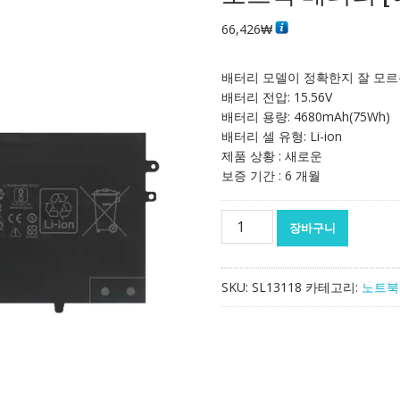
66,426
₩
배터리 모델이 정확한지 잘 모르
배터리 전압: 15.56V
배터리 용량: 4680mAh(75Wh)
배터리 셀 유형: Li-ion
제품 상황 : 새로운
보증 기간 : 6 개월
노
장바구니
트
북
배
SKU:
SL13118
카테고리:
노트북
터
리
[에
이
수
스]