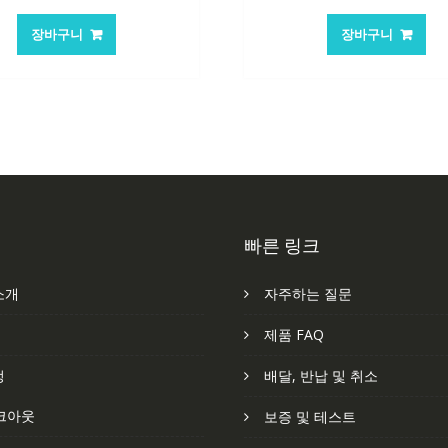
래
재
래
재
가
가
가
가
장바구니
장바구니
격:
격:
격:
격
84,761₩
56,503₩
84,761₩
56
빠른 링크
소개
자주하는 질문
처
제품 FAQ
정
배달, 반납 및 취소
크아웃
보증 및 테스트