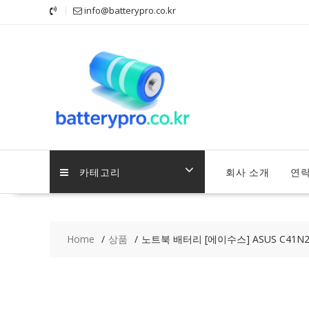
Skip
info@batterypro.co.kr
to
content
카테고리
회사 소개
연
Home
상품
노트북 배터리 [에이수스] ASUS C41N2