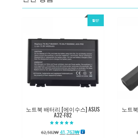
할인!
노트북 배터리 [에이수스] ASUS
노트북 
A32-F82
5 중에서
원
현
41,763
₩
62,582
₩
5.00
로 평가됨