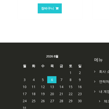
래
재
가
가
장바구니
격:
격:
62,582₩
41,763₩
2026 8월
메뉴
월
화
수
목
금
토
일
회사 
1
2
3
4
5
6
7
8
9
연락
10
11
12
13
14
15
16
내 계
17
18
19
20
21
22
23
24
25
26
27
28
29
30
체
31