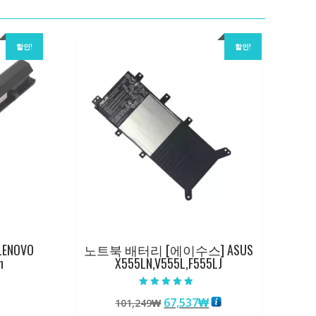
할인!
할인!
ENOVO
노트북 배터리 [에이수스] ASUS
h
X555LN,V555L,F555LJ
5 중에서
원
현
67,537
₩
101,249
₩
5.00
로 평가됨