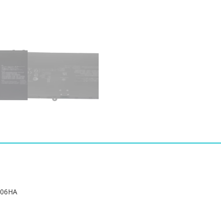
ASUS
C41N2304
수
량
06HA