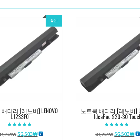
할인!
배터리 [레노버] LENOVO
노트북 배터리 [레노버] L
L12S3F01
IdeaPad S20-30 Touc
5 중에서
5 중에서
원
현
원
현
56,503
₩
56,503
₩
84,761
₩
84,761
₩
5.00
5.00
로 평가됨
로 평가됨