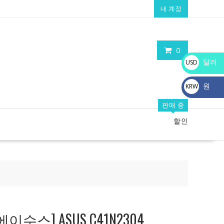
내 계정
0
달러
USD
$
원
KRW
₩
판매 중
할인
수스] ASUS C41N2304