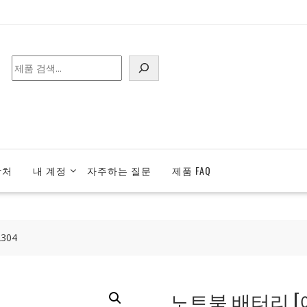
검
색
락처
내 계정
자주하는 질문
제품 FAQ
304
노트북 배터리 [에이