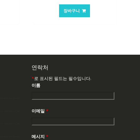
래
재
가
가
장바구니
:
격:
격:
,503₩
101,249₩
67,537₩
연락처
*
로 표시된 필드는 필수입니다.
이름
이메일
*
메시지
*