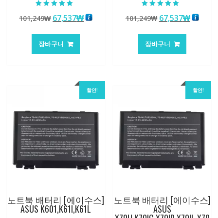
5 중에서
5 중에서
원
현
원
현
67,537
₩
67,537
₩
101,249
₩
101,249
₩
5.00
5.00
로 평가됨
로 평가됨
래
재
래
재
가
가
가
가
장바구니
장바구니
격:
격:
격:
격:
101,249₩
67,537₩
101,249₩
67,537
할인!
할인!
노트북 배터리 [에이수스]
노트북 배터리 [에이수스]
ASUS K601,K61I,K61L
ASUS
X70IJ,K70IC,X70ID,X70IL,X70