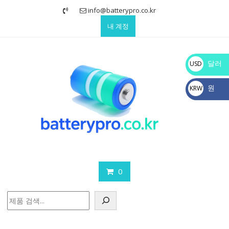
Skip
info@batterypro.co.kr
to
내 계정
content
달러
USD
$
원
KRW
₩
0
검
색