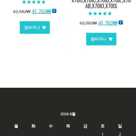
AB,X70IO,X70IS
5 중에서
원
현
41,763
₩
62,582
₩
4.50
로 평가됨
래
재
5 중에서
원
현
41,763
₩
62,582
₩
5.00
가
가
로 평가됨
장바구니
래
재
격:
격:
가
가
62,582₩
41,763₩
장바구니
격:
격:
62,582₩
41,763
2026 8월
월
화
수
목
금
토
일
1
2