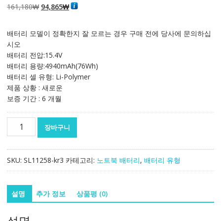
원
현
161,180
₩
94,865
₩
래
재
가
가
배터리 모델이 정확한지 잘 모르는 경우 구매 전에 당사에 문의하십
격:
격:
시오
161,180₩
94,865₩
배터리 전압:15.4V
배터리 용량:4940mAh(76Wh)
배터리 셀 유형: Li-Polymer
제품 상황 : 새로운
보증 기간 : 6 개월
노
장바구니
트
북
배
SKU:
SL11258-kr3
카테고리:
노트북 배터리
,
배터리 유형
터
리
[에
설명
추가 정보
상품평 (0)
이
수
설명
스]