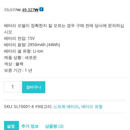
5.00
2
개 고객 평
가를 기준으로
5점 만점에
점
원
현
73,977
₩
49,327
₩
으로 평가됨
래
재
가
가
배터리 모델이 정확한지 잘 모르는 경우 구매 전에 당사에 문의하십
격:
격:
시오
73,977₩
49,327₩
배터리 전압: 15V
배터리 용량: 2950mAh (44Wh)
배터리 셀 유형: Li-ion
제품 상황 : 새로운
색상 : 블랙
보증 기간 : 1 년
노
장바구니
트
북
배
SKU:
SL10001-6
카테고리:
노트북 배터리
,
배터리 유형
터
리
[에
설명
추가 정보
상품평 (2)
이