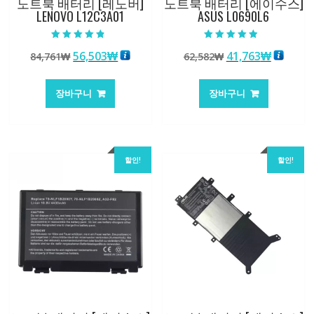
노트북 배터리 [레노버]
노트북 배터리 [에이수스]
LENOVO L12C3A01
ASUS L0690L6
5 중에서
5 중에서
원
현
원
현
56,503
₩
41,763
₩
84,761
₩
62,582
₩
4.50
4.50
로 평가됨
로 평가됨
래
재
래
재
가
가
가
가
장바구니
장바구니
격:
격:
격:
격:
84,761₩
56,503₩
62,582₩
41,763
할인!
할인!