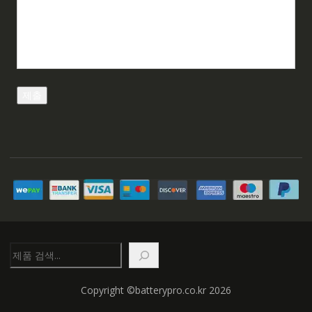
검
색
Copyright ©batterypro.co.kr 2026