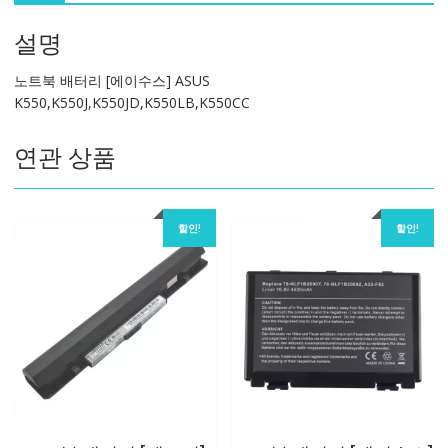
수
설명
스]
ASUS
노트북 배터리 [에이수스] ASUS
K550,K550J,K550JD,K550LB,K550CC
K550,K550J,K550JD,K550LB,K550CC
수
량
연관 상품
할인!
할인!