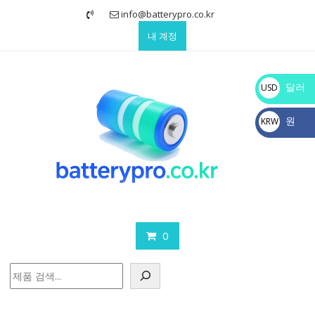
Skip
info@batterypro.co.kr
to
내 계정
content
달러
USD
$
원
KRW
₩
0
검
색