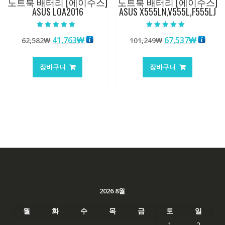
노트북 배터리 [에이수스]
노트북 배터리 [에이수스]
ASUS LOA2016
ASUS X555LN,V555L,F555LJ
5 중에서
5 중에서
원
현
원
현
41,763
₩
67,537
₩
62,582
₩
101,249
₩
5.00
5.00
로 평가됨
로 평가됨
래
재
래
재
가
가
가
가
장바구니
장바구니
격:
격:
격:
격:
62,582₩
41,763₩
101,249₩
67,537
2026 8월
월
화
수
목
금
토
일
1
2