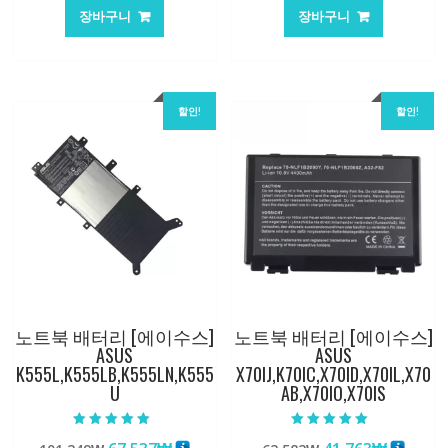
가
가
가
가
장바구니
장바구니
격:
격:
격:
격:
84,761₩
56,503₩
101,249₩
67,537
할인!
할인!
노트북 배터리 [에이수스]
노트북 배터리 [에이수스]
ASUS
ASUS
K555L,K555LB,K555LN,K555
X70IJ,K70IC,X70ID,X70IL,X70
U
AB,X70IO,X70IS
5 중에서
5 중에서
5.00
5.00