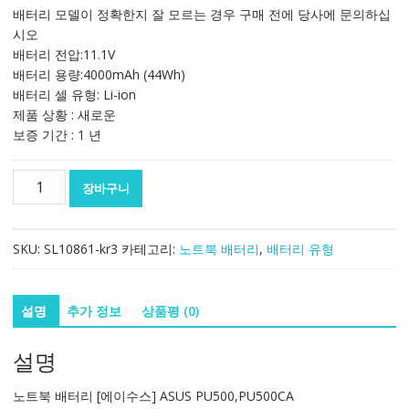
가
가
배터리 모델이 정확한지 잘 모르는 경우 구매 전에 당사에 문의하십
격:
격:
시오
106,718₩
62,776₩
배터리 전압:11.1V
배터리 용량:4000mAh (44Wh)
배터리 셀 유형: Li-ion
제품 상황 : 새로운
보증 기간 : 1 년
노
장바구니
트
북
배
SKU:
SL10861-kr3
카테고리:
노트북 배터리
,
배터리 유형
터
리
[에
설명
추가 정보
상품평 (0)
이
수
설명
스]
ASUS
노트북 배터리 [에이수스] ASUS PU500,PU500CA
PU500,PU500CA