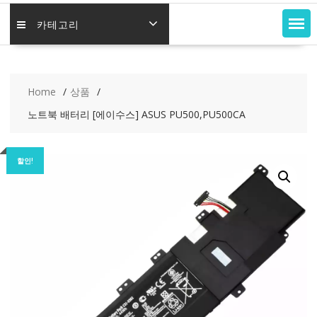
카테고리
Home
상품
노트북 배터리 [에이수스] ASUS PU500,PU500CA
할인!