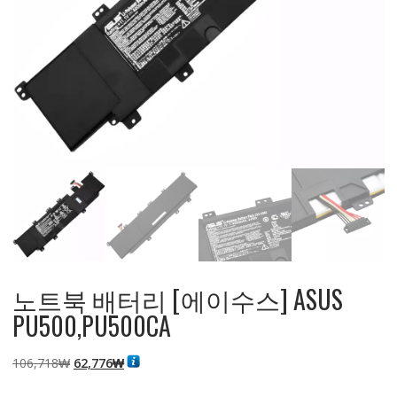
노트북 배터리 [에이수스] ASUS
PU500,PU500CA
원
현
106,718
₩
62,776
₩
래
재