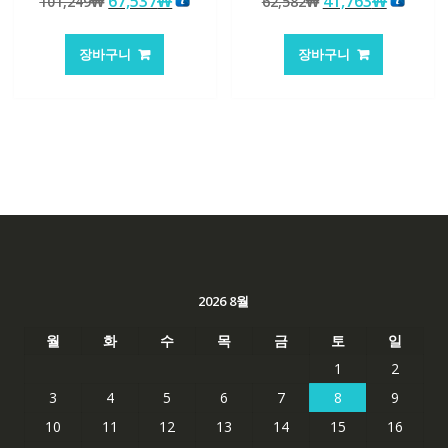
원
현
원
현
67,537
₩
41,763
₩
101,249
₩
62,582
₩
로 평가됨
로 평가됨
래
재
래
재
가
가
가
가
장바구니
장바구니
격:
격:
격:
격:
101,249₩
67,537₩
62,582₩
41,763
2026 8월
월
화
수
목
금
토
일
1
2
3
4
5
6
7
8
9
10
11
12
13
14
15
16