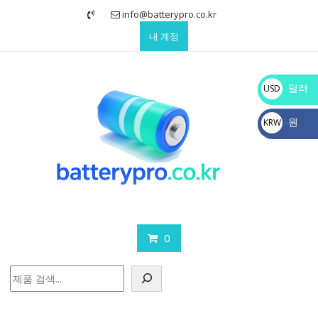
Skip
info@batterypro.co.kr
to
내 계정
content
달러
USD
$
원
KRW
₩
0
검
색