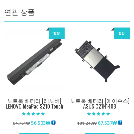
수
연관 상품
량
할인!
할인!
노트북 배터리 [레노버]
노트북 배터리 [에이수스]
LENOVO IdeaPad S210 Touch
ASUS C21N1408
5 중에서
5 중에서
원
현
원
현
56,503
₩
67,537
₩
84,761
₩
101,249
₩
5.00
4.50
로 평가됨
로 평가됨
래
재
래
재