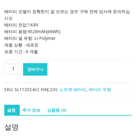
래
재
가
가
배터리 모델이 정확한지 잘 모르는 경우 구매 전에 당사에 문의하십
격:
격:
시오
140,806₩
82,887₩
배터리 전압:14.8V
배터리 용량:4520mAh(66Wh)
배터리 셀 유형: Li-Polymer
제품 상황 : 새로운
보증 기간 : 6 개월
노
장바구니
트
북
배
SKU:
SL11332-kr2
카테고리:
노트북 배터리
,
배터리 유형
터
리
[에
설명
추가 정보
상품평 (0)
이
수
설명
스]
ASUS