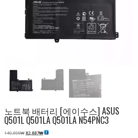
노트북 배터리 [에이수스] ASUS
Q501L Q501LA Q501LA N54PNC3
원
현
140,806
₩
82,887
₩