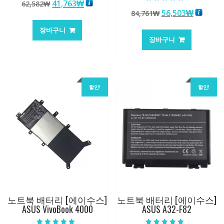
원
현
41,763
₩
62,582
₩
5.00
5 중에서
로 평가됨
원
현
56,503
₩
래
재
84,761
₩
5.00
로 평가됨
래
재
가
가
장바구니
가
가
격:
격:
장바구니
격:
격:
62,582₩
41,763₩
84,761₩
56,503
할인!
할인!
노트북 배터리 [에이수스]
노트북 배터리 [에이수스]
ASUS VivoBook 4000
ASUS A32-F82