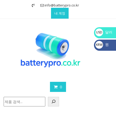
Skip
info@batterypro.co.kr
to
내 계정
content
달러
USD
$
원
KRW
₩
0
검
색