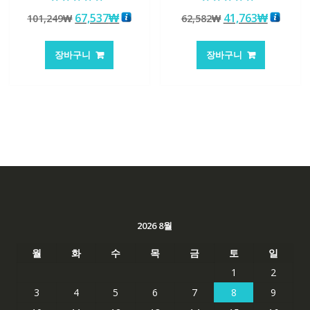
5 중에서
5 중에서
원
현
원
현
67,537
₩
41,763
₩
101,249
₩
62,582
₩
5.00
5.00
로 평가됨
로 평가됨
래
재
래
재
가
가
가
가
장바구니
장바구니
격:
격:
격:
격:
101,249₩
67,537₩
62,582₩
41,763
2026 8월
월
화
수
목
금
토
일
1
2
3
4
5
6
7
8
9