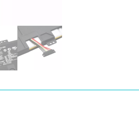
ASUS
S500,S500CA
수
량