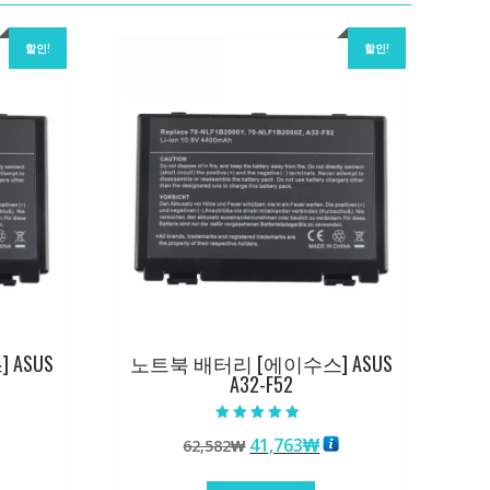
할인!
할인!
ASUS
노트북 배터리 [에이수스] ASUS
A32-F52
5 중에서
원
현
41,763
₩
62,582
₩
5.00
로 평가됨
래
재