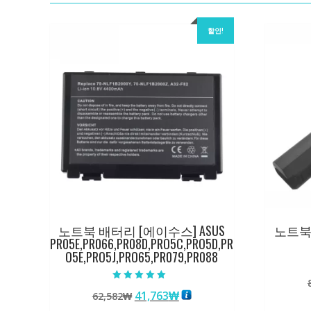
할인!
노트북 배터리 [에이수스] ASUS
노트북 
PR05E,PR066,PR08D,PRO5C,PRO5D,PR
O5E,PRO5J,PRO65,PR079,PR088
5 중에서
원
현
41,763
₩
62,582
₩
5.00
로 평가됨
래
재