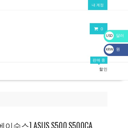
내 계정
0
달러
USD
$
원
KRW
₩
판매 중
할인
수스] ASUS S500,S500CA