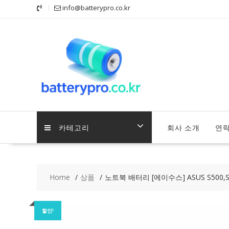
Skip
info@batterypro.co.kr
to
content
카테고리
회사 소개
연
Home
상품
노트북 배터리 [에이수스] ASUS S500,S
할인!