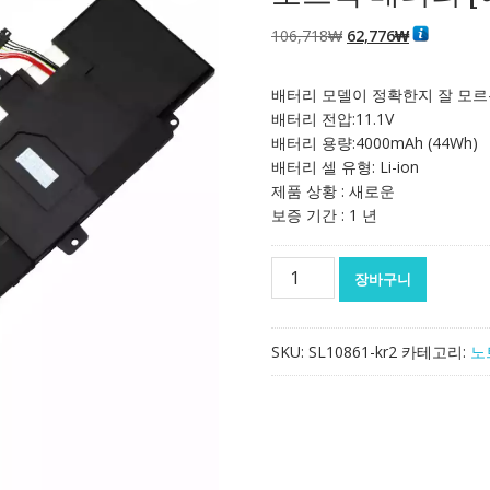
원
현
106,718
₩
62,776
₩
래
재
가
가
배터리 모델이 정확한지 잘 모르
격:
격:
배터리 전압:11.1V
106,718₩
62,776₩
배터리 용량:4000mAh (44Wh)
배터리 셀 유형: Li-ion
제품 상황 : 새로운
보증 기간 : 1 년
노
장바구니
트
북
배
SKU:
SL10861-kr2
카테고리:
노
터
리
[에
이
수
스]