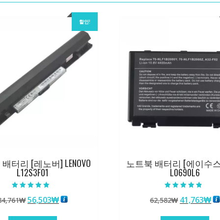
할인!
배터리 [레노버] LENOVO
노트북 배터리 [에이수스] 
L12S3F01
L0690L6
5 중에서
5 중에서
원
현
원
현
56,503
₩
41,763
₩
84,761
₩
62,582
₩
5.00
4.50
로 평가됨
로 평가됨
래
재
래
재