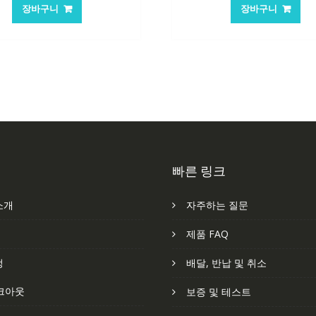
가
가
가
가
장바구니
장바구니
격:
격:
격:
격
84,761₩
56,503₩
62,582₩
41
빠른 링크
소개
자주하는 질문
처
제품 FAQ
정
배달, 반납 및 취소
크아웃
보증 및 테스트