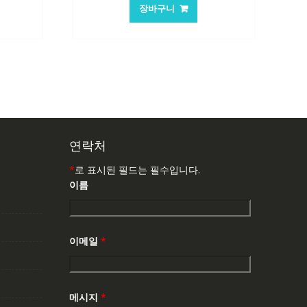
가
가
장바구니
:
격:
격:
,763₩
62,582₩
41,763₩
연락처
*
로 표시된 필드는 필수입니다.
이름
이메일
*
메시지
*