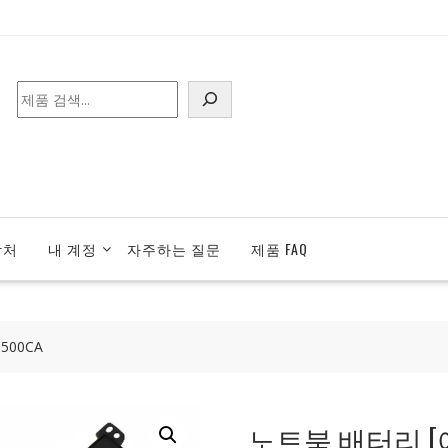
검
색
락처
내 계정
자주하는 질문
제품 FAQ
500CA
노트북 배터리 [에이