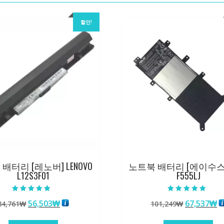
할인!
배터리 [레노버] LENOVO
노트북 배터리 [에이수스] 
L12S3F01
F555LJ
5 중에서
5 중에서
원
현
원
56,503
₩
67,537
₩
84,761
₩
101,249
₩
5.00
5.00
로 평가됨
로 평가됨
래
재
래