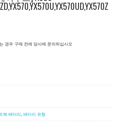
ZD,YX570,YX570U,YX570UD,YX570Z
는 경우 구매 전에 당사에 문의하십시오
트북 배터리
,
배터리 유형