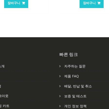
가
가
가
장바구니
장바구니
격:
격:
격:
격
84,761₩
56,503₩
101,249₩
6
빠른 링크
소개
자주하는 질문
처
제품 FAQ
정
배달, 반납 및 취소
크아웃
보증 및 테스트
핑 카트
개인 정보 정책