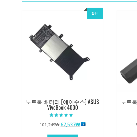
할인!
노트북 배터리 [에이수스] ASUS
노트북 
VivoBook 4000
5 중에서
원
현
67,537
₩
101,249
₩
5.00
로 평가됨
래
재