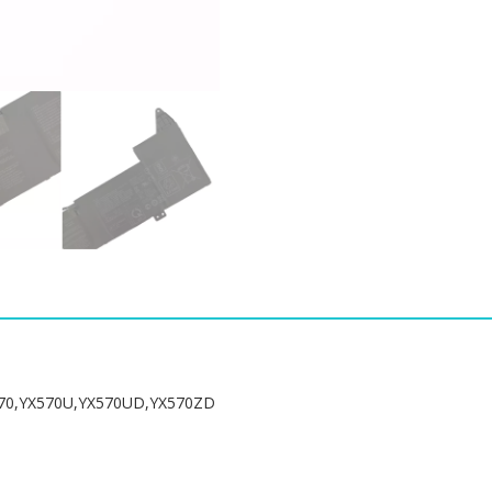
이
수
스]
ASUS
X570,X570UD,X570ZD,YX570,
수
량
,YX570U,YX570UD,YX570ZD