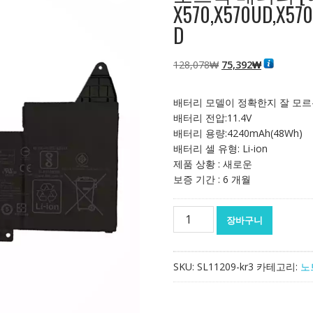
X570,X570UD,X570
D
원
현
128,078
₩
75,392
₩
래
재
가
가
배터리 모델이 정확한지 잘 모르
격:
격:
배터리 전압:11.4V
128,078₩
75,392₩
배터리 용량:4240mAh(48Wh)
배터리 셀 유형: Li-ion
제품 상황 : 새로운
보증 기간 : 6 개월
노
장바구니
트
북
배
SKU:
SL11209-kr3
카테고리:
노
터
리
[에