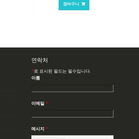
가
가
가
장바구니
:
격:
격:
7,537₩
62,582₩
41,763₩
연락처
*
로 표시된 필드는 필수입니다.
이름
이메일
*
메시지
*