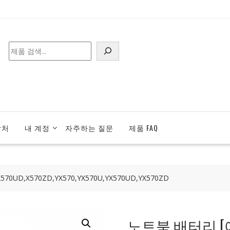
검
색
락처
내 계정
자주하는 질문
제품 FAQ
0UD,X570ZD,YX570,YX570U,YX570UD,YX570ZD
노트북 배터리 [에