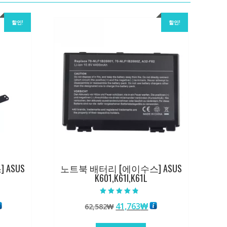
할인!
할인!
ASUS
노트북 배터리 [에이수스] ASUS
K601,K61I,K61L
5 중에서
현
원
현
41,763
₩
62,582
₩
4.50
로 평가됨
재
래
재