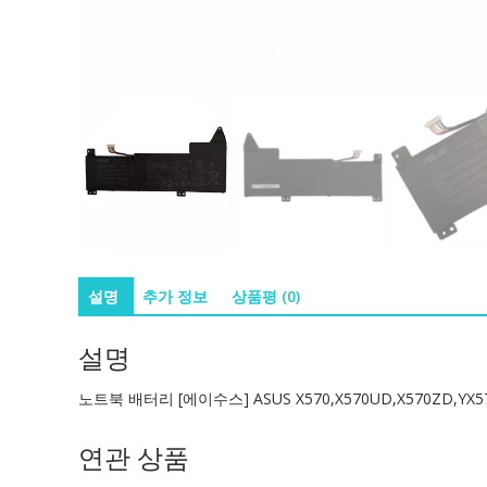
설명
추가 정보
상품평 (0)
설명
노트북 배터리 [에이수스] ASUS X570,X570UD,X570ZD,YX570
연관 상품