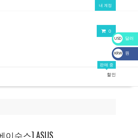
내 계정
0
달러
USD
$
원
KRW
₩
판매 중
할인
이수스] ASUS