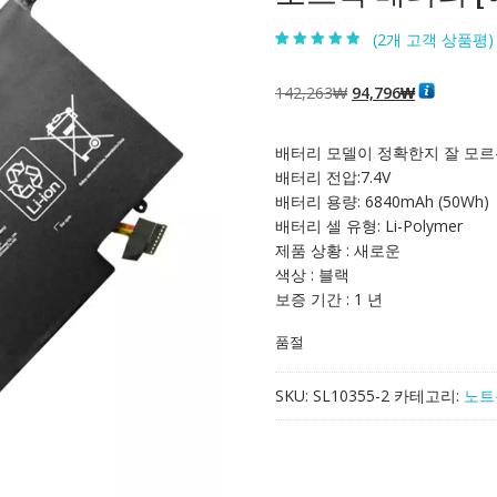
(
2
개 고객 상품평)
4.50
2
개 고객
평가를 기준
으로 5점 만
원
현
142,263
₩
94,796
₩
점에
점으로
평가됨
래
재
가
가
배터리 모델이 정확한지 잘 모르
격:
격:
배터리 전압:7.4V
142,263₩
94,796₩
배터리 용량: 6840mAh (50Wh)
배터리 셀 유형: Li-Polymer
제품 상황 : 새로운
색상 : 블랙
보증 기간 : 1 년
품절
SKU:
SL10355-2
카테고리:
노트