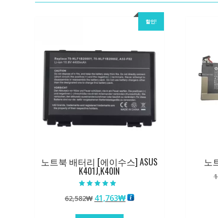
할인!
노트북 배터리 [에이수스] ASUS
노트
K401J,K40IN
1
5 중에서
원
현
41,763
₩
62,582
₩
5.00
로 평가됨
래
재