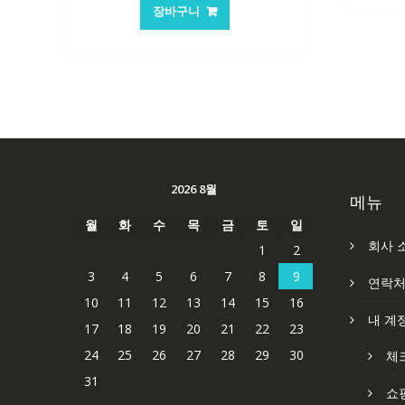
가
가
장바구니
격:
격:
62,582₩
41,763₩
2026 8월
메뉴
월
화
수
목
금
토
일
회사 
1
2
3
4
5
6
7
8
9
연락
10
11
12
13
14
15
16
내 계
17
18
19
20
21
22
23
24
25
26
27
28
29
30
체
31
쇼