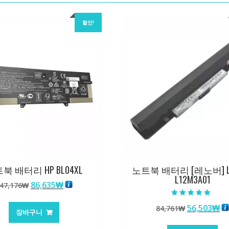
할인!
북 배터리 HP BL04XL
노트북 배터리 [레노버] L
L12M3A01
원
현
86,635
₩
47,176
₩
래
재
5 중에서
가
가
원
현
56,503
₩
84,761
₩
5.00
장바구니
로 평가됨
격:
격:
래
재