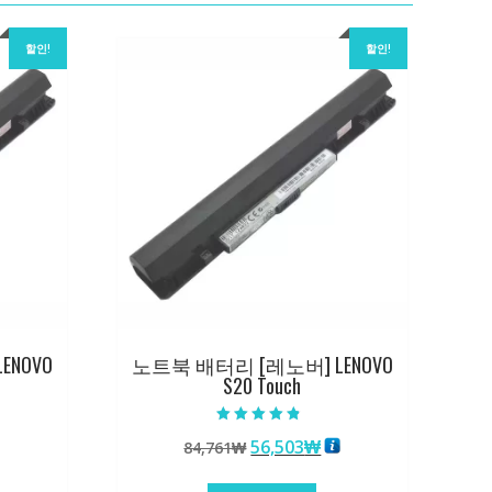
할인!
할인!
ENOVO
노트북 배터리 [레노버] LENOVO
S20 Touch
5 중에서
원
현
56,503
₩
84,761
₩
4.50
로 평가됨
래
재