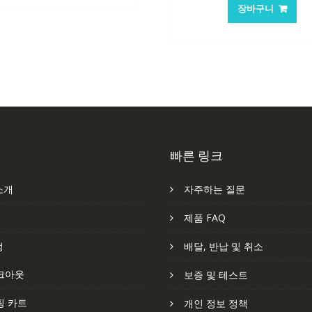
147,176₩
86,635₩
가
가
장바구니
격:
격
84,761₩
56
빠른 링크
소개
자주하는 질문
처
제품 FAQ
정
배달, 반납 및 취소
크아웃
보증 및 테스트
핑 카트
개인 정보 정책