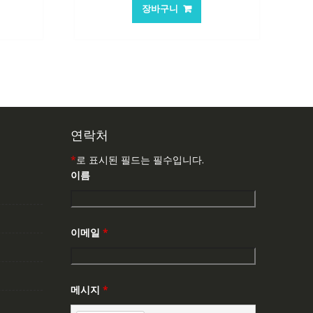
가
가
장바구니
:
격:
격:
,503₩
84,761₩
56,503₩
연락처
*
로 표시된 필드는 필수입니다.
이름
이메일
*
메시지
*