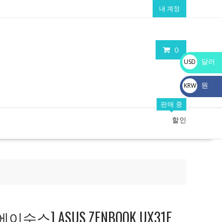
내 계정
0
달러
USD
$
원
KRW
₩
판매 중
할인
스] ASUS ZENBOOK UX31E