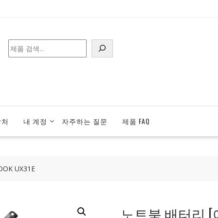
검
색
락처
내 계정
자주하는 질문
제품 FAQ
OK UX31E
노트북 배터리 [에이수