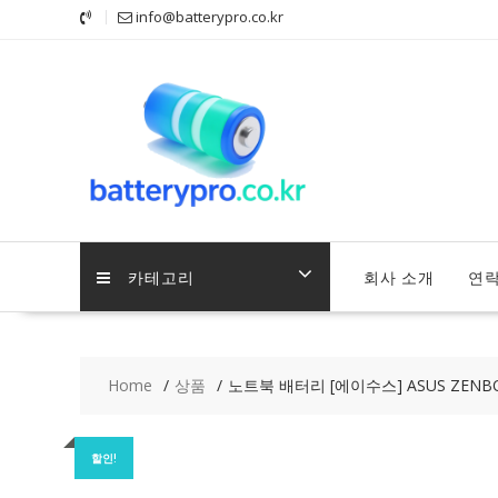
Skip
info@batterypro.co.kr
to
content
카테고리
회사 소개
연
Home
상품
노트북 배터리 [에이수스] ASUS ZENBO
할인!