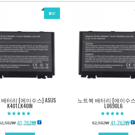
할인!
배터리 [에이수스] ASUS
노트북 배터리 [에이수스] 
K401J,K40IN
L0690L6
5 중에서
5 중에서
원
현
원
현
41,763
₩
41,763
₩
62,582
₩
62,582
₩
5.00
4.50
로 평가됨
로 평가됨
래
재
래
재