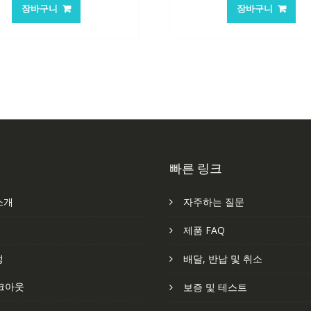
가
가
가
가
장바구니
장바구니
격:
격:
격:
격
62,582₩
41,763₩
62,582₩
41
빠른 링크
소개
자주하는 질문
처
제품 FAQ
정
배달, 반납 및 취소
크아웃
보증 및 테스트