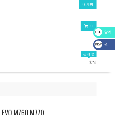
내 계정
0
달러
USD
$
원
KRW
₩
판매 중
할인
O M760,M770