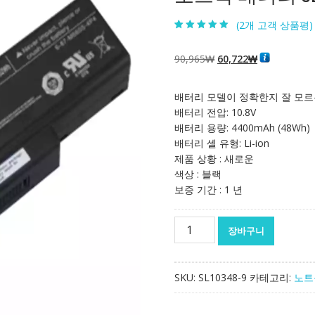
(
2
개 고객 상품평)
5.00
2
개 고객 평
가를 기준으로
5점 만점에
점
원
현
90,965
₩
60,722
₩
으로 평가됨
래
재
가
가
배터리 모델이 정확한지 잘 모르
격:
격:
배터리 전압: 10.8V
90,965₩
60,722₩
배터리 용량: 4400mAh (48Wh)
배터리 셀 유형: Li-ion
제품 상황 : 새로운
색상 : 블랙
보증 기간 : 1 년
노
장바구니
트
북
배
SKU:
SL10348-9
카테고리:
노트
터
리