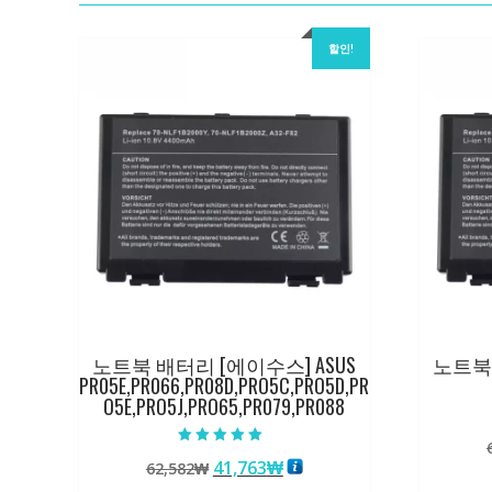
할인!
노트북 배터리 [에이수스] ASUS
노트북 
PR05E,PR066,PR08D,PRO5C,PRO5D,PR
O5E,PRO5J,PRO65,PR079,PR088
5 중에서
원
현
41,763
₩
62,582
₩
5.00
로 평가됨
래
재