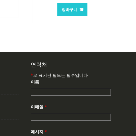
가
가
:
장바구니
격:
격:
,763₩
62,582₩
41,763₩
연락처
*
로 표시된 필드는 필수입니다.
이름
이메일
*
메시지
*