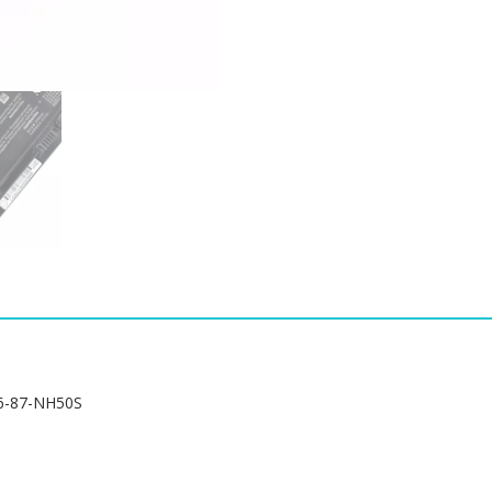
87-
NH50S
수
량
-87-NH50S