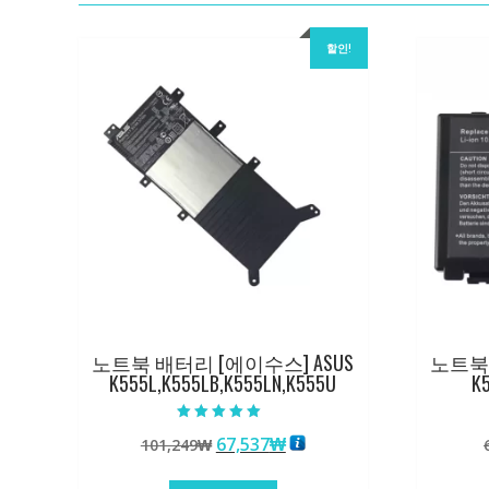
할인!
노트북 배터리 [에이수스] ASUS
노트북 
K555L,K555LB,K555LN,K555U
K5
5 중에서
원
현
67,537
₩
101,249
₩
5.00
로 평가됨
래
재