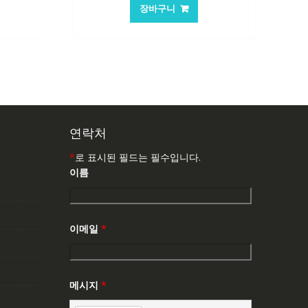
가
가
장바구니
:
격:
격:
,503₩
62,582₩
41,763₩
연락처
*
로 표시된 필드는 필수입니다.
이름
이메일
*
메시지
*