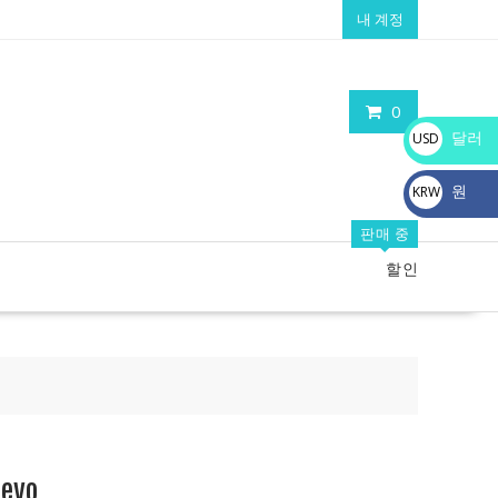
내 계정
0
달러
USD
$
원
KRW
₩
판매 중
할인
vo