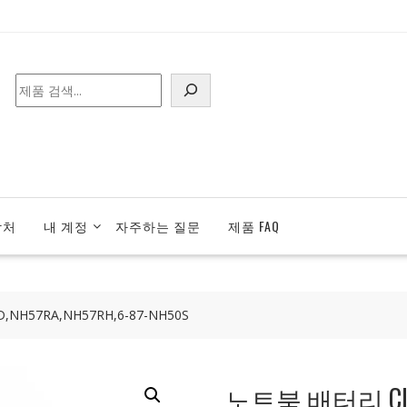
검
색
락처
내 계정
자주하는 질문
제품 FAQ
NH57RA,NH57RH,6-87-NH50S
노트북 배터리 Cle