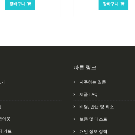
가
가
가
가
장바구니
장바구니
격:
격:
격:
격
62,582₩
41,763₩
84,761₩
56
빠른 링크
소개
자주하는 질문
처
제품 FAQ
정
배달, 반납 및 취소
크아웃
보증 및 테스트
핑 카트
개인 정보 정책