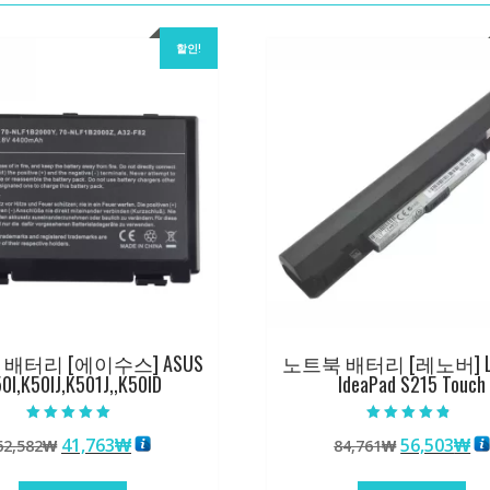
할인!
배터리 [에이수스] ASUS
노트북 배터리 [레노버] L
0I,K50IJ,K501J,,K50ID
IdeaPad S215 Touch
5 중에서
5 중에서
원
현
원
현
41,763
₩
56,503
₩
62,582
₩
84,761
₩
5.00
4.50
로 평가됨
로 평가됨
래
재
래
재