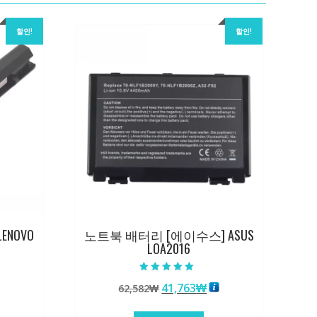
할인!
할인!
ENOVO
노트북 배터리 [에이수스] ASUS
LOA2016
5 중에서
원
현
41,763
₩
62,582
₩
5.00
로 평가됨
래
재