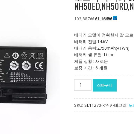
NH50ED,NH50RD,N
원
현
103,887
₩
61,166
₩
래
재
가
가
배터리 모델이 정확한지 잘 모르
격:
격:
배터리 전압:14.6V
103,887₩
61,166₩
배터리 용량:2750mAh(41Wh)
배터리 셀 유형: Li-ion
제품 상황 : 새로운
보증 기간 : 6 개월
노
장바구니
트
북
배
SKU:
SL11270-kr4
카테고리:
노
터
리
Clevo
NH50ED,NH50RD,NH57RA,NH