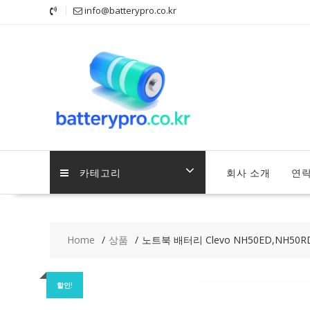
Skip
info@batterypro.co.kr
to
content
카테고리
회사 소개
연
Home
상품
노트북 배터리 Clevo NH50ED,NH50RD,
할인!