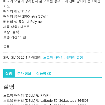
배터리 모델이 정확한지 잘 모르는 경우 구매 전에 당사에 문의하십
격:
격:
시오
122,318₩
81,541₩
배터리 전압:11.1V
배터리 용량: 2900mAh (30Wh)
배터리 셀 유형: Li-Polymer
제품 상황 : 새로운
색상 : 블랙
보증 기간 : 1 년
품절
SKU:
SL10326-1
카테고리:
노트북 배터리
,
배터리 유형
설명
추가 정보
상품평 (2)
설명
노트북 배터리 [DELL] 델 P7VRH
노트북 배터리 [DELL] 델 Latitude E6430,Latitude E6430S