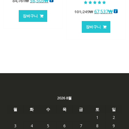
원
현
56,503
₩
84,761
₩
4.50
로 평가됨
래
재
5 중에서
원
현
67,537
₩
101,249
₩
5.00
가
가
로 평가됨
장바구니
래
재
격:
격:
가
가
84,761₩
56,503₩
장바구니
격:
격:
101,249₩
67,537
2026 8월
월
화
수
목
금
토
일
1
2
3
4
5
6
7
8
9