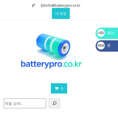
Skip
info@batterypro.co.kr
to
내 계정
content
달러
USD
$
원
KRW
₩
0
검
색