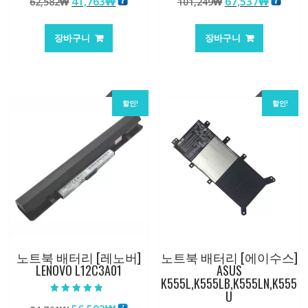
원
현
원
현
41,763
₩
67,537
₩
62,582
₩
101,249
₩
5.00
5.00
로 평가됨
로 평가됨
래
재
래
재
가
가
가
가
장바구니
장바구니
격:
격:
격:
격:
62,582₩
41,763₩
101,249₩
67,537
할인!
할인!
노트북 배터리 [레노버]
노트북 배터리 [에이수스]
LENOVO L12C3A01
ASUS
K555L,K555LB,K555LN,K555
U
5 중에서