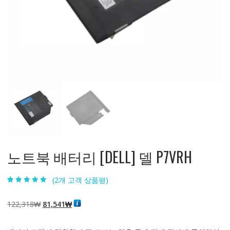
노트북 배터리 [DELL] 델 P7VRH
(
2
개 고객 상품평)
5.00
2
개 고객 평
가를 기준으로
5점 만점에
점
원
현
122,318
₩
81,541
₩
으로 평가됨
래
재
가
가