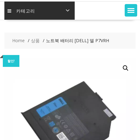
카테고리
Home
상품
노트북 배터리 [DELL] 델 P7VRH
할인!