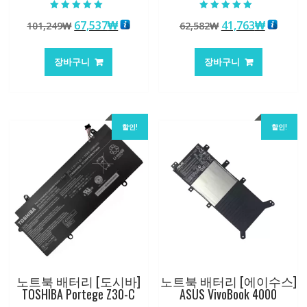
5 중에서
5 중에서
원
현
원
현
67,537
₩
41,763
₩
101,249
₩
62,582
₩
5.00
5.00
로 평가됨
로 평가됨
래
재
래
재
가
가
가
가
장바구니
장바구니
격:
격:
격:
격:
101,249₩
67,537₩
62,582₩
41,763
할인!
할인!
노트북 배터리 [도시바]
노트북 배터리 [에이수스]
TOSHIBA Portege Z30-C
ASUS VivoBook 4000