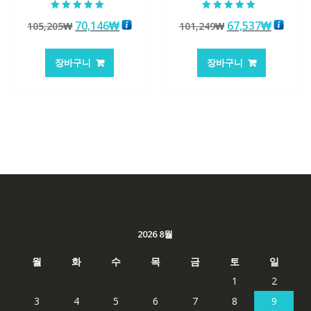
5 중에서
5 중에서
원
현
원
현
70,146
₩
67,537
₩
105,205
₩
101,249
₩
5.00
5.00
로 평가됨
로 평가됨
래
재
래
재
가
가
가
가
장바구니
장바구니
격:
격:
격:
격:
105,205₩
70,146₩
101,249₩
67,537
2026 8월
월
화
수
목
금
토
일
1
2
3
4
5
6
7
8
9