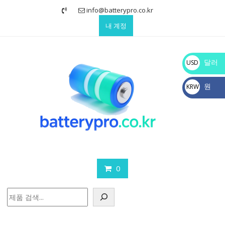
Skip
info@batterypro.co.kr
to
내 계정
content
달러
USD
$
원
KRW
₩
0
검
색