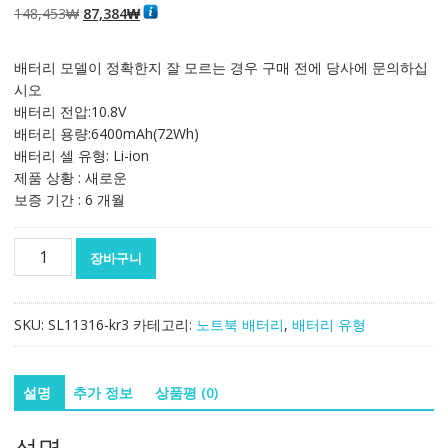
원
현
148,453
₩
87,384
₩
래
재
가
가
배터리 모델이 정확한지 잘 모르는 경우 구매 전에 당사에 문의하십
격:
격:
시오
148,453₩
87,384₩
배터리 전압:10.8V
배터리 용량:6400mAh(72Wh)
배터리 셀 유형: Li-ion
제품 상황 : 새로운
보증 기간 : 6 개월
노
장바구니
트
북
배
SKU:
SL11316-kr3
카테고리:
노트북 배터리
,
배터리 유형
터
리
FUJITSU
설명
추가 정보
상품평 (0)
LifeBook
E734,E733,E736,E743,E744,E751,E753,E754
설명
수