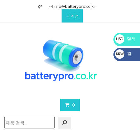
Skip
info@batterypro.co.kr
to
내 계정
content
달러
USD
$
원
KRW
₩
0
검
색