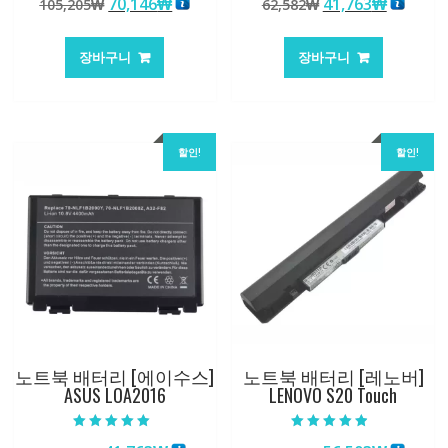
원
현
원
현
70,146
₩
41,763
₩
105,205
₩
62,582
₩
5.00
4.50
로 평가됨
로 평가됨
래
재
래
재
가
가
가
가
장바구니
장바구니
격:
격:
격:
격:
105,205₩
70,146₩
62,582₩
41,763
할인!
할인!
노트북 배터리 [에이수스]
노트북 배터리 [레노버]
ASUS LOA2016
LENOVO S20 Touch
5 중에서
5 중에서