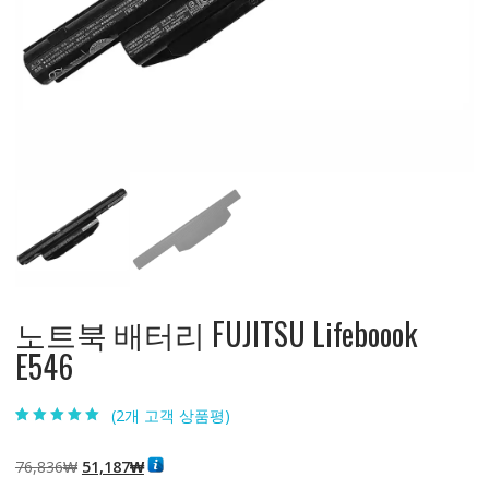
노트북 배터리 FUJITSU Lifeboook
E546
(
2
개 고객 상품평)
5.00
2
개 고객 평
가를 기준으로
5점 만점에
점
원
현
76,836
₩
51,187
₩
으로 평가됨