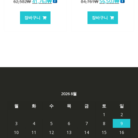
원
현
원
현
41,763
₩
56,503
₩
62,582
₩
84,761
₩
5.00
4.50
로 평가됨
로 평가됨
래
재
래
재
가
가
가
가
장바구니
장바구니
격:
격:
격:
격:
62,582₩
41,763₩
84,761₩
56,503
2026 8월
월
화
수
목
금
토
일
1
2
3
4
5
6
7
8
9
10
11
12
13
14
15
16