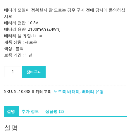
래
재
가
가
배터리 모델이 정확한지 잘 모르는 경우 구매 전에 당사에 문의하십
격:
격:
시오
76,836₩
51,187₩
배터리 전압: 10.8V
배터리 용량: 2100mAh (24Wh)
배터리 셀 유형: Li-ion
제품 상황 : 새로운
색상 : 블랙
보증 기간 : 1 년
노
장바구니
트
북
배
SKU:
SL10338-8
카테고리:
노트북 배터리
,
배터리 유형
터
리
FUJITSU
설명
추가 정보
상품평 (2)
Lifeboook
E546
설명
수