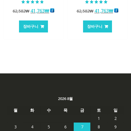
5 중에서
5 중에서
원
현
원
현
41,763
₩
41,763
₩
62,582
₩
62,582
₩
4.50
5.00
로 평가됨
로 평가됨
래
재
래
재
가
가
가
가
장바구니
장바구니
격:
격:
격:
격:
62,582₩
41,763₩
62,582₩
41,763
2026 8월
월
화
수
목
금
토
일
1
2
3
4
5
6
7
8
9