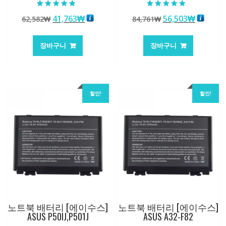
5 중에서
5 중에서
원
현
원
현
41,763
₩
56,503
₩
62,582
₩
84,761
₩
4.50
5.00
로 평가됨
로 평가됨
래
재
래
재
가
가
가
가
장바구니
장바구니
격:
격:
격:
격:
62,582₩
41,763₩
84,761₩
56,503
할인!
할인!
노트북 배터리 [에이수스]
노트북 배터리 [에이수스]
ASUS P50IJ,P501J
ASUS A32-F82