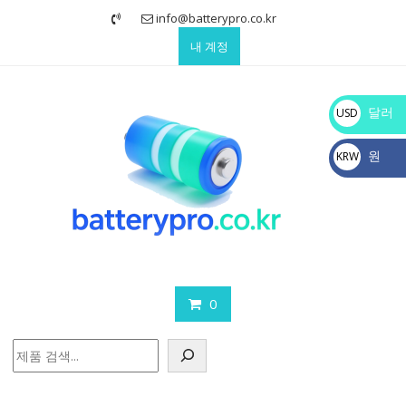
Skip
info@batterypro.co.kr
to
내 계정
content
달러
USD
$
원
KRW
₩
0
검
색