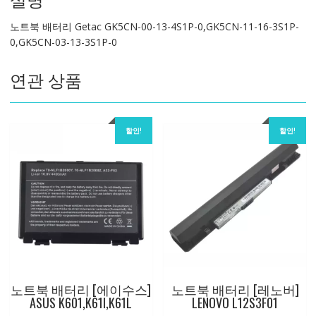
4S1P-
노트북 배터리 Getac GK5CN-00-13-4S1P-0,GK5CN-11-16-3S1P-
0,GK5CN-
0,GK5CN-03-13-3S1P-0
11-
16-
연관 상품
3S1P-
0,GK5CN-
03-
13-
할인!
할인!
3S1P-
0
수
량
노트북 배터리 [에이수스]
노트북 배터리 [레노버]
ASUS K601,K61I,K61L
LENOVO L12S3F01