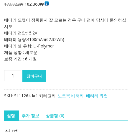
원
현
173,922
₩
102,360
₩
래
재
가
가
배터리 모델이 정확한지 잘 모르는 경우 구매 전에 당사에 문의하십
격:
격:
시오
173,922₩
102,360₩
배터리 전압:15.2V
배터리 용량:4100mAh(62.32Wh)
배터리 셀 유형: Li-Polymer
제품 상황 : 새로운
보증 기간 : 6 개월
노
장바구니
트
북
배
SKU:
SL11264-kr1
카테고리:
노트북 배터리
,
배터리 유형
터
리
Getac
설명
추가 정보
상품평 (0)
GK5CN-
00-
설명
13-