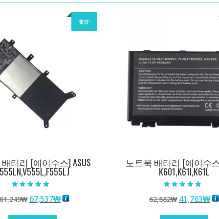
할인!
배터리 [에이수스] ASUS
노트북 배터리 [에이수스] 
555LN,V555L,F555LJ
K601,K61I,K61L
5 중에서
5 중에서
원
현
원
현
67,537
₩
41,763
₩
01,249
₩
62,582
₩
5.00
4.50
로 평가됨
로 평가됨
래
재
래
재