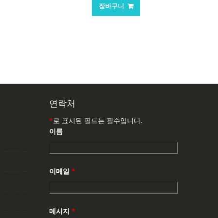
가
가
장바구니
:
격:
격:
,763₩
101,249₩
67,537₩
연락처
*
로 표시된 필드는 필수입니다.
이름
이메일
*
메시지
*