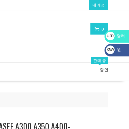
내 계정
0
달러
USD
$
원
KRW
₩
판매 중
할인
 A300 A350 A400-