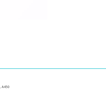
A350
A400-
T4300,A400-
T6600,
A450
수
량
 A450