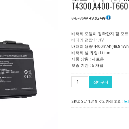
T4300,A400-T660
원
현
84,775
₩
49,924
₩
래
재
가
가
배터리 모델이 정확한지 잘 모르
격:
격:
배터리 전압:11.1V
84,775₩
49,924₩
배터리 용량:4400mAh(48.84Wh
배터리 셀 유형: Li-ion
제품 상황 : 새로운
보증 기간 : 6 개월
노
장바구니
트
북
배
SKU:
SL11319-kr2
카테고리:
노
터
리
HASEE
A300