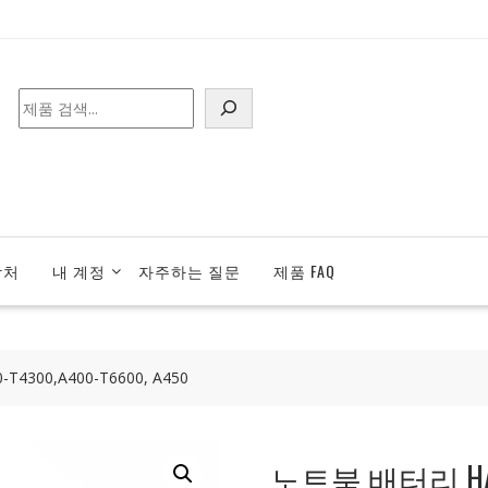
검
색
락처
내 계정
자주하는 질문
제품 FAQ
T4300,A400-T6600, A450
노트북 배터리 HASEE