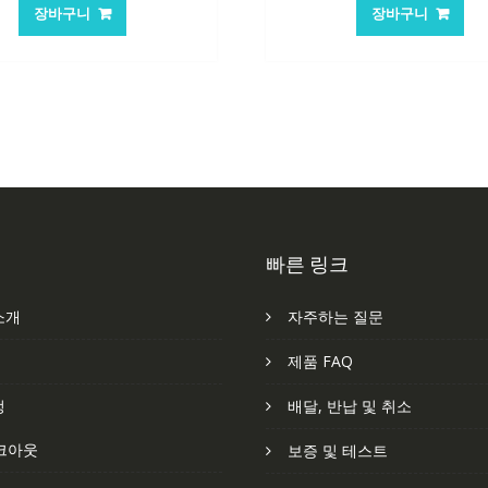
가
가
가
가
장바구니
장바구니
격:
격:
격:
격
101,249₩
67,537₩
62,582₩
41
빠른 링크
소개
자주하는 질문
처
제품 FAQ
정
배달, 반납 및 취소
크아웃
보증 및 테스트