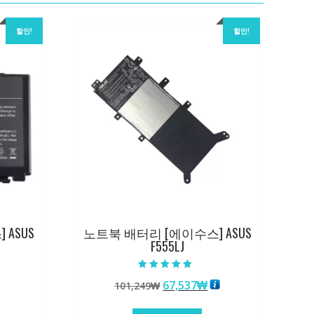
할인!
할인!
ASUS
노트북 배터리 [에이수스] ASUS
F555LJ
5 중에서
원
현
67,537
₩
101,249
₩
5.00
로 평가됨
래
재