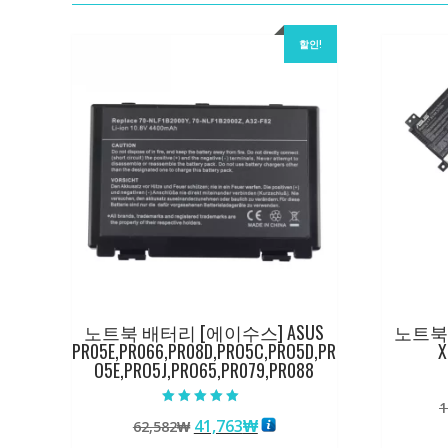
할인!
노트북 배터리 [에이수스] ASUS
노트북 
PR05E,PR066,PR08D,PRO5C,PRO5D,PR
X
O5E,PRO5J,PRO65,PR079,PR088
1
5 중에서
원
현
41,763
₩
62,582
₩
5.00
로 평가됨
래
재