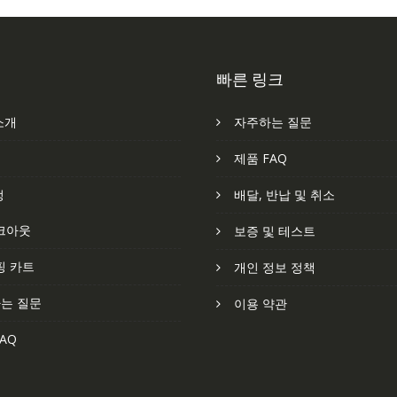
빠른 링크
소개
자주하는 질문
처
제품 FAQ
정
배달, 반납 및 취소
크아웃
보증 및 테스트
핑 카트
개인 정보 정책
는 질문
이용 약관
AQ