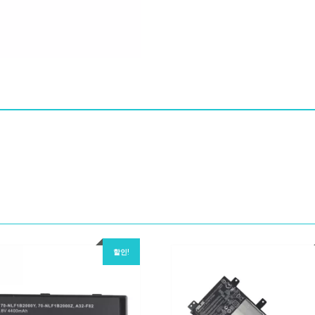
량
할인!