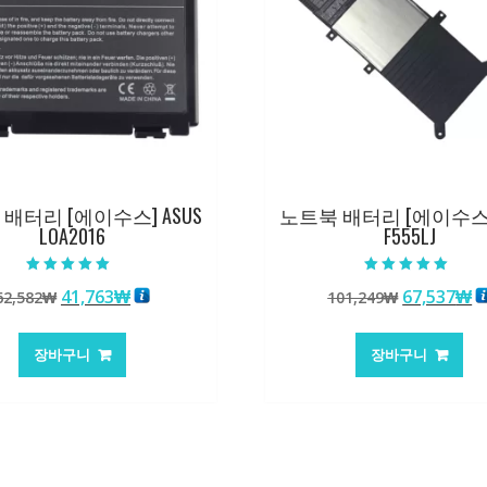
배터리 [에이수스] ASUS
노트북 배터리 [에이수스] 
LOA2016
F555LJ
5 중에서
5 중에서
원
현
원
41,763
₩
67,537
₩
62,582
₩
101,249
₩
5.00
5.00
로 평가됨
로 평가됨
래
재
래
가
가
가
장바구니
장바구니
격:
격:
격:
격
62,582₩
41,763₩
101,249₩
6