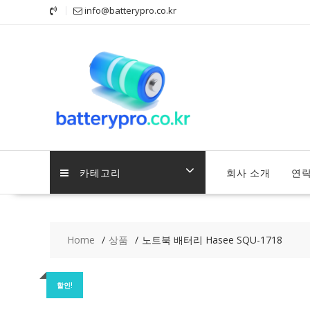
Skip
info@batterypro.co.kr
to
content
카테고리
회사 소개
연
Home
상품
노트북 배터리 Hasee SQU-1718
할인!