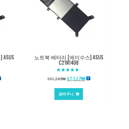
ASUS
노트북 배터리 [에이수스] ASUS
C21N1408
5 중에서
현
원
현
67,537
₩
101,249
₩
4.50
로 평가됨
재
래
재
가
가
가
장바구니
:
격:
격:
7,537₩
101,249₩
67,537₩