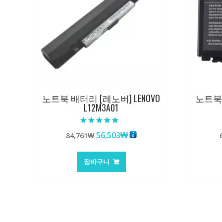
노트북 배터리 [레노버] LENOVO
노트북 
L12M3A01
5 중에서
원
현
56,503
₩
84,761
₩
5.00
로 평가됨
래
재
가
가
장바구니
격:
격:
84,761₩
56,503₩