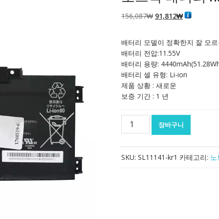
원
현
156,087
₩
91,812
₩
래
재
가
가
배터리 모델이 정확한지 잘 모르
격:
격:
배터리 전압:11.55V
156,087₩
91,812₩
배터리 용량: 4440mAh(51.28Wh
배터리 셀 유형: Li-ion
제품 상황 : 새로운
보증 기간 : 1 년
노
장바구니
트
북
배
SKU:
SL11141-kr1
카테고리:
노
터
리
Hasee
SQU-
1718
수