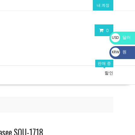
내 계정
0
달러
USD
$
원
KRW
₩
판매 중
할인
e SQU-1718