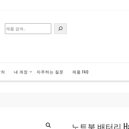
검
색
락처
내 계정
자주하는 질문
제품 FAQ
노트북 배터리 Hase