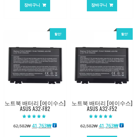
가
가
가
가
장바구니
장바구니
격:
격:
격:
격:
62,582₩
41,763₩
62,582₩
41,763
할인!
할인!
노트북 배터리 [에이수스]
노트북 배터리 [에이수스]
ASUS A32-F82
ASUS A32-F52
5 중에서
5 중에서
원
현
원
현
41,763
₩
41,763
₩
62,582
₩
62,582
₩
5.00
5.00
로 평가됨
로 평가됨
래
재
래
재