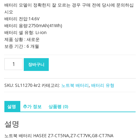
가
가
배터리 모델이 정확한지 잘 모르는 경우 구매 전에 당사에 문의하십
격:
격:
시오
103,887₩
61,166₩
배터리 전압:14.6V
배터리 용량:2750mAh(41Wh)
배터리 셀 유형: Li-ion
제품 상황 : 새로운
보증 기간 : 6 개월
노
장바구니
트
북
배
SKU:
SL11270-kr2
카테고리:
노트북 배터리
,
배터리 유형
터
리
HASEE
설명
추가 정보
상품평 (0)
Z7-
CT5NA,Z7-
설명
CT7VK,G8-
CT7NA
노트북 배터리 HASEE Z7-CT5NA,Z7-CT7VK,G8-CT7NA
수