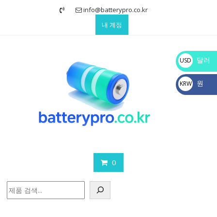
Skip
info@batterypro.co.kr
to
내 계정
content
달러
USD
$
원
KRW
₩
0
검
색