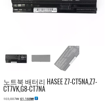
노트북 배터리 HASEE Z7-CT5NA,Z7-
CT7VK,G8-CT7NA
원
현
103,887
₩
61,166
₩
래
재