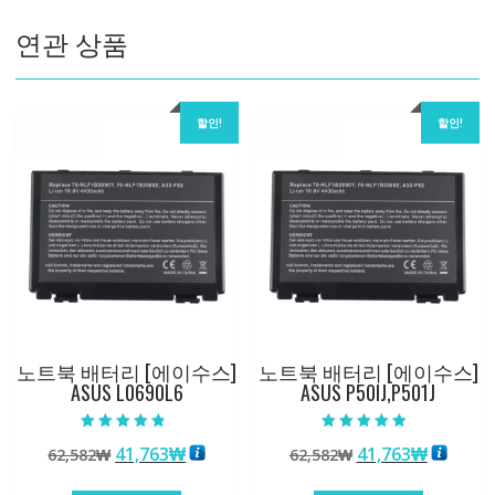
량
연관 상품
할인!
할인!
노트북 배터리 [에이수스]
노트북 배터리 [에이수스]
ASUS L0690L6
ASUS P50IJ,P501J
5 중에서
5 중에서
원
현
원
현
41,763
₩
41,763
₩
62,582
₩
62,582
₩
4.50
4.50
로 평가됨
로 평가됨
래
재
래
재