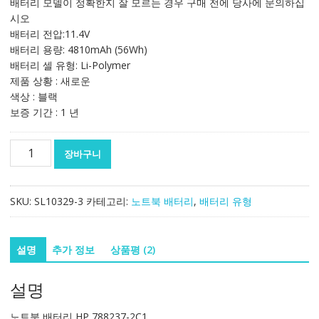
배터리 모델이 정확한지 잘 모르는 경우 구매 전에 당사에 문의하십
격:
격:
시오
96,655₩
64,442₩
배터리 전압:11.4V
배터리 용량: 4810mAh (56Wh)
배터리 셀 유형: Li-Polymer
제품 상황 : 새로운
색상 : 블랙
보증 기간 : 1 년
노
장바구니
트
북
배
SKU:
SL10329-3
카테고리:
노트북 배터리
,
배터리 유형
터
리
HP
설명
추가 정보
상품평 (2)
788237-
2C1
설명
수
량
노트북 배터리 HP 788237-2C1