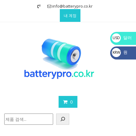
Skip
info@batterypro.co.kr
to
내 계정
content
달러
USD
$
원
KRW
₩
0
검
색