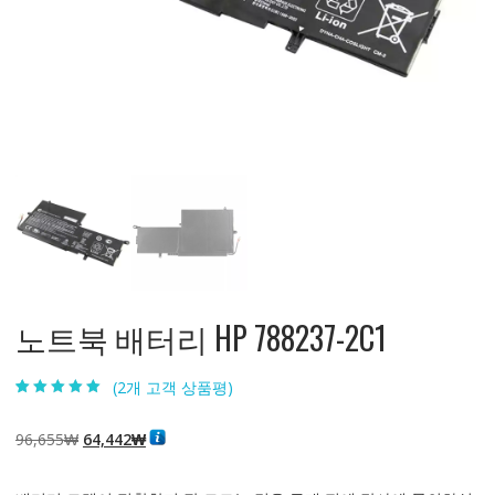
노트북 배터리 HP 788237-2C1
(
2
개 고객 상품평)
5.00
2
개 고객 평
가를 기준으로
5점 만점에
점
원
현
96,655
₩
64,442
₩
으로 평가됨
래
재
가
가