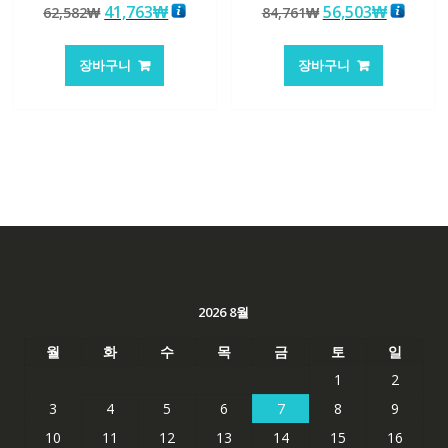
원
현
원
현
41,763
₩
56,503
₩
62,582
₩
84,761
₩
5.00
4.50
로 평가됨
로 평가됨
래
재
래
재
가
가
가
가
장바구니
장바구니
격:
격:
격:
격:
62,582₩
41,763₩
84,761₩
56,503
2026 8월
월
화
수
목
금
토
일
1
2
3
4
5
6
7
8
9
10
11
12
13
14
15
16