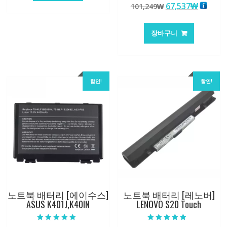
원
현
67,537
₩
101,249
₩
147,176₩
86,635₩
5.00
로 평가됨
래
재
가
가
장바구니
격:
격:
101,249₩
67,537
할인!
할인!
노트북 배터리 [에이수스]
노트북 배터리 [레노버]
ASUS K401J,K40IN
LENOVO S20 Touch
5 중에서
5 중에서