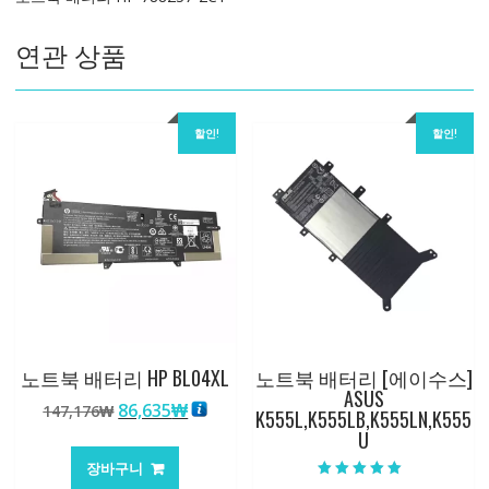
연관 상품
할인!
할인!
노트북 배터리 HP BL04XL
노트북 배터리 [에이수스]
ASUS
원
현
86,635
₩
147,176
₩
K555L,K555LB,K555LN,K555
래
재
U
가
가
장바구니
격:
격:
5 중에서