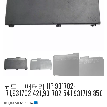
노트북 배터리 HP 931702-
171,931702-421,931702-541,931719-850
원
현
103,887
₩
61,166
₩