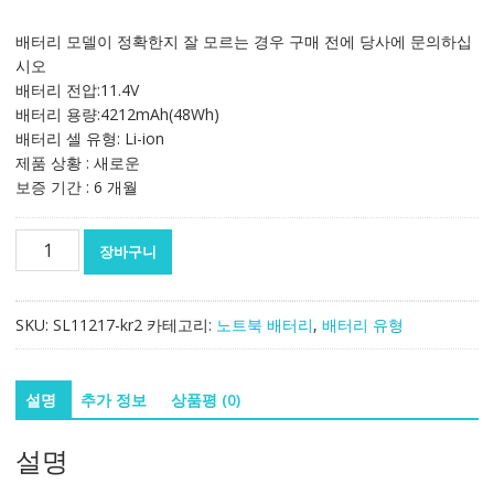
래
재
가
가
배터리 모델이 정확한지 잘 모르는 경우 구매 전에 당사에 문의하십
격:
격:
시오
103,887₩
61,166₩
배터리 전압:11.4V
배터리 용량:4212mAh(48Wh)
배터리 셀 유형: Li-ion
제품 상황 : 새로운
보증 기간 : 6 개월
노
장바구니
트
북
배
SKU:
SL11217-kr2
카테고리:
노트북 배터리
,
배터리 유형
터
리
HP
설명
추가 정보
상품평 (0)
931702-
171,931702-
설명
421,931702-
541,931719-