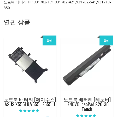
노트북 배터리 HP 931702-171,931702-421,931702-541,931719-
850
850
수
량
연관 상품
할인!
할인!
노트북 배터리 [에이수스]
노트북 배터리 [레노버]
ASUS X555LN,V555L,F555LJ
LENOVO IdeaPad S20-30
Touch
5 중에서