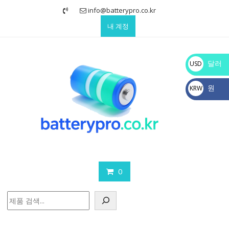
Skip
info@batterypro.co.kr
to
내 계정
content
달러
USD
$
원
KRW
₩
0
검
색