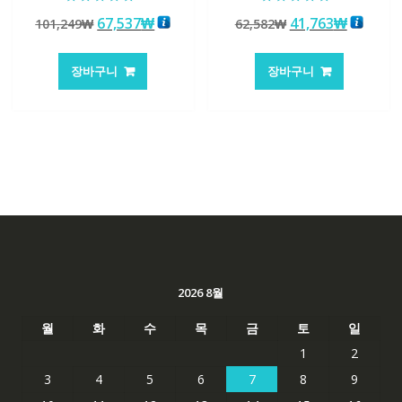
5 중에서
5 중에서
원
현
원
현
67,537
₩
41,763
₩
101,249
₩
62,582
₩
4.50
5.00
로 평가됨
로 평가됨
래
재
래
재
가
가
가
가
장바구니
장바구니
격:
격:
격:
격:
101,249₩
67,537₩
62,582₩
41,763
2026 8월
월
화
수
목
금
토
일
1
2
3
4
5
6
7
8
9