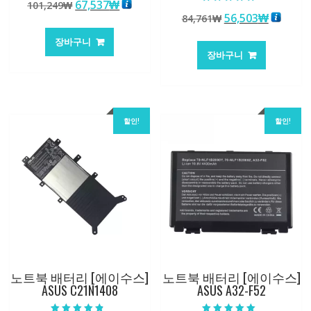
원
현
67,537
₩
101,249
₩
5.00
5 중에서
로 평가됨
원
현
56,503
₩
래
재
84,761
₩
5.00
로 평가됨
래
재
가
가
장바구니
가
가
격:
격:
장바구니
격:
격:
101,249₩
67,537₩
84,761₩
56,503
할인!
할인!
노트북 배터리 [에이수스]
노트북 배터리 [에이수스]
ASUS C21N1408
ASUS A32-F52