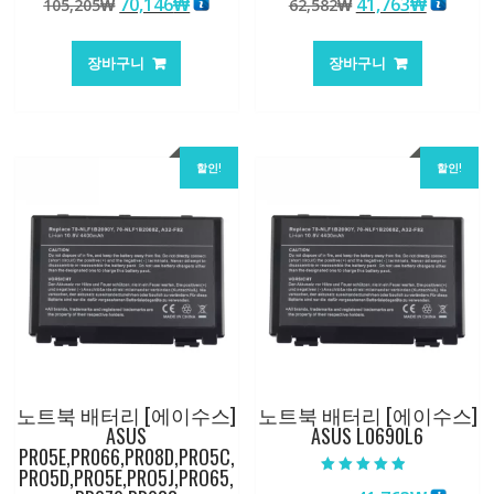
원
현
원
현
70,146
₩
41,763
₩
105,205
₩
62,582
₩
5.00
5.00
로 평가됨
로 평가됨
래
재
래
재
가
가
가
가
장바구니
장바구니
격:
격:
격:
격:
105,205₩
70,146₩
62,582₩
41,763
할인!
할인!
노트북 배터리 [에이수스]
노트북 배터리 [에이수스]
ASUS
ASUS L0690L6
PR05E,PR066,PR08D,PRO5C,
PRO5D,PRO5E,PRO5J,PRO65,
5 중에서