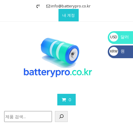
Skip
info@batterypro.co.kr
to
내 계정
content
달러
USD
$
원
KRW
₩
0
검
색