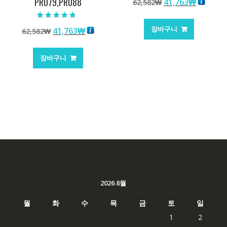
PR079,PR088
원
현
41,763
₩
62,582
₩
4.50
로 평가됨
래
재
가
가
5 중에서
장바구니
원
현
41,763
₩
62,582
₩
5.00
격:
격:
로 평가됨
래
재
62,582₩
41,763
가
가
장바구니
격:
격:
62,582₩
41,763₩
2026 8월
월
화
수
목
금
토
일
1
2