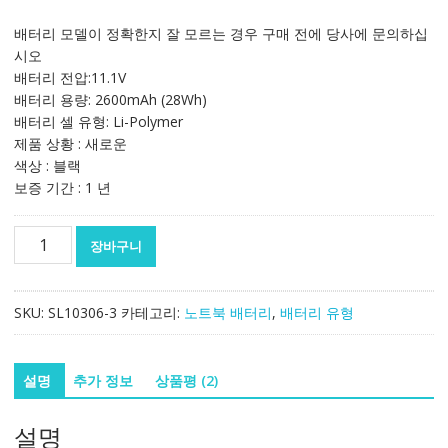
래
재
가
가
배터리 모델이 정확한지 잘 모르는 경우 구매 전에 당사에 문의하십
격:
격:
시오
96,655₩
64,442₩
배터리 전압:11.1V
배터리 용량: 2600mAh (28Wh)
배터리 셀 유형: Li-Polymer
제품 상황 : 새로운
색상 : 블랙
보증 기간 : 1 년
노
장바구니
트
북
배
SKU:
SL10306-3
카테고리:
노트북 배터리
,
배터리 유형
터
리
HP
설명
추가 정보
상품평 (2)
Chromebook
11-
설명
1101