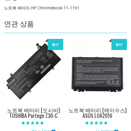
수
노트북 배터리 HP Chromebook 11-1101
량
연관 상품
할인!
할인!
노트북 배터리 [도시바]
노트북 배터리 [에이수스]
TOSHIBA Portege Z30-C
ASUS LOA2016
5 중에서
5 중에서