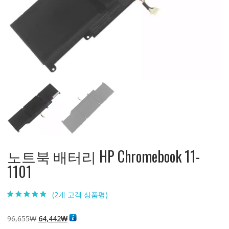
노트북 배터리 HP Chromebook 11-
1101
(
2
개 고객 상품평)
5.00
2
개 고객 평
가를 기준으로
5점 만점에
점
원
현
96,655
₩
64,442
₩
으로 평가됨