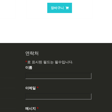
가
가
장바구니
:
격:
격:
,763₩
62,582₩
41,763₩
연락처
*
로 표시된 필드는 필수입니다.
이름
이메일
*
메시지
*