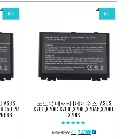
할인!
할인!
ASUS
노트북 배터리 [에이수스] ASUS
PRO5D,PR
X70IJ,K70IC,X70ID,X70IL,X70AB,X70IO,
PR088
X70IS
5 중에서
원
현
41,763
₩
62,582
₩
5.00
로 평가됨
래
재