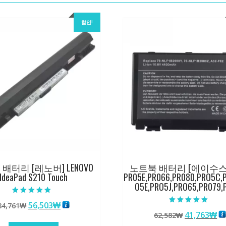
할인!
배터리 [레노버] LENOVO
노트북 배터리 [에이수스] 
IdeaPad S210 Touch
PR05E,PR066,PR08D,PRO5C,
O5E,PRO5J,PRO65,PR079,
5 중에서
원
현
56,503
₩
84,761
₩
5.00
5 중에서
로 평가됨
원
현
41,763
₩
래
재
62,582
₩
5.00
로 평가됨
래
재