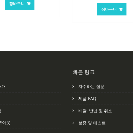
가
가
장바구니
가
가
격:
격:
장바구니
격:
격
84,761₩
56,503₩
62,582₩
41
빠른 링크
소개
자주하는 질문
처
제품 FAQ
정
배달, 반납 및 취소
크아웃
보증 및 테스트