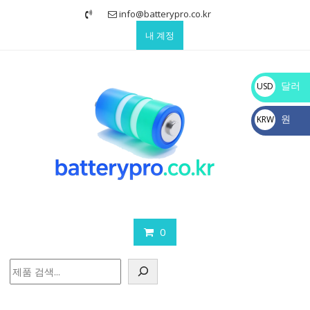
Skip
info@batterypro.co.kr
to
내 계정
content
달러
USD
$
원
KRW
₩
0
검
색