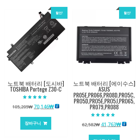
할인!
할인!
노트북 배터리 [도시바]
노트북 배터리 [에이수스]
TOSHIBA Portege Z30-C
ASUS
PR05E,PR066,PR08D,PRO5C,
PRO5D,PRO5E,PRO5J,PRO65,
5 중에서
PR079,PR088
원
현
70,146
₩
105,205
₩
5.00
로 평가됨
래
재
가
가
5 중에서
장바구니
원
현
41,763
₩
62,582
₩
5.00
격:
격:
로 평가됨
래
재
105,205₩
70,146₩
가
가