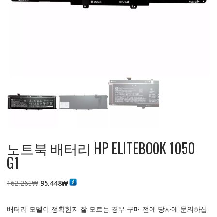
노트북 배터리 HP ELITEBOOK 1050
G1
원
현
162,263
₩
95,448
₩
래
재
가
가
배터리 모델이 정확한지 잘 모르는 경우 구매 전에 당사에 문의하십
격:
격: