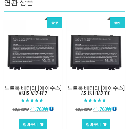
연관 상품
할인!
할인!
노트북 배터리 [에이수스]
노트북 배터리 [에이수스]
ASUS A32-F82
ASUS LOA2016
5 중에서
5 중에서
원
현
원
현
41,763
₩
41,763
₩
62,582
₩
62,582
₩
5.00
5.00
로 평가됨
로 평가됨
래
재
래
재
가
가
가
가
장바구니
장바구니
격:
격:
격:
격: