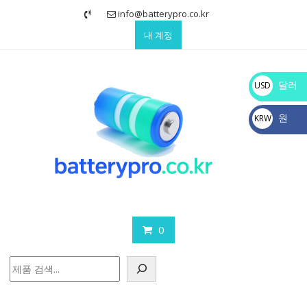
Skip
info@batterypro.co.kr
to
내 계정
content
달러
USD
$
원
KRW
₩
0
검
색