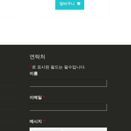
가
가
장바구니
:
격:
격:
,503₩
62,582₩
41,763₩
연락처
*
로 표시된 필드는 필수입니다.
이름
이메일
*
메시지
*