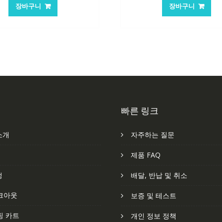
가
가
가
가
장바구니
장바구니
격:
격:
격:
격
62,582₩
41,763₩
84,761₩
56
빠른 링크
소개
자주하는 질문
처
제품 FAQ
정
배달, 반납 및 취소
크아웃
보증 및 테스트
핑 카트
개인 정보 정책