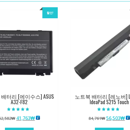
할인!
배터리 [에이수스] ASUS
노트북 배터리 [레노버] L
A32-F82
IdeaPad S215 Touch
5 중에서
5 중에서
원
현
원
현
41,763
₩
56,503
₩
62,582
₩
84,761
₩
5.00
4.50
로 평가됨
로 평가됨
래
재
래
재