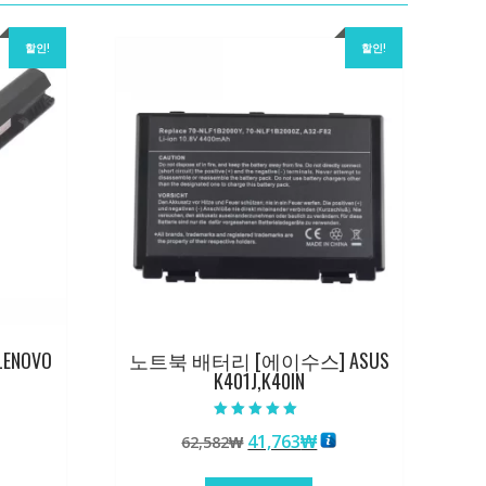
할인!
할인!
ENOVO
노트북 배터리 [에이수스] ASUS
K401J,K40IN
5 중에서
원
현
41,763
₩
62,582
₩
5.00
로 평가됨
래
재