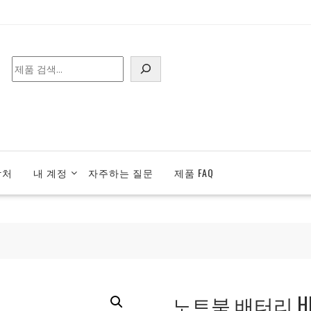
검
색
락처
내 계정
자주하는 질문
제품 FAQ
노트북 배터리 HP 