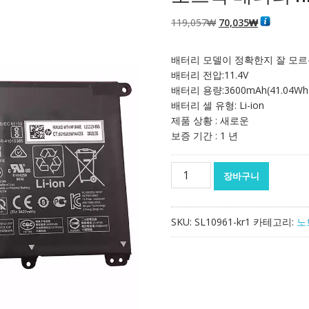
원
현
119,057
₩
70,035
₩
래
재
가
가
배터리 모델이 정확한지 잘 모르
격:
격:
배터리 전압:11.4V
119,057₩
70,035₩
배터리 용량:3600mAh(41.04Wh
배터리 셀 유형: Li-ion
제품 상황 : 새로운
보증 기간 : 1 년
노
장바구니
트
북
배
SKU:
SL10961-kr1
카테고리:
노
터
리
HP
HT03XL
수
량