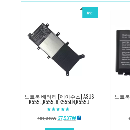
할인!
노트북 배터리 [에이수스] ASUS
노트북 
K555L,K555LB,K555LN,K555U
5 중에서
원
현
67,537
₩
101,249
₩
5.00
로 평가됨
래
재