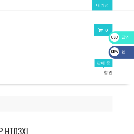
내 계정
0
달러
USD
$
원
KRW
₩
판매 중
할인
HT03XL