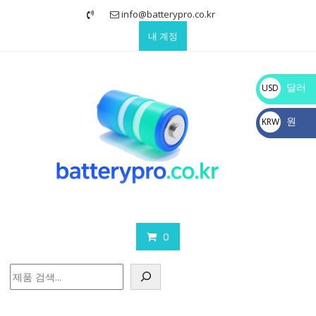
Skip
info@batterypro.co.kr
to
내 계정
content
달러
USD
$
원
KRW
₩
0
검
색