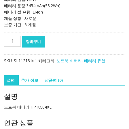
배터리 용량:3454mAh(53.2Wh)
배터리 셀 유형: Li-ion
제품 상황 : 새로운
보증 기간 : 6 개월
노
장바구니
트
북
배
SKU:
SL11213-kr1
카테고리:
노트북 배터리
,
배터리 유형
터
리
HP
설명
추가 정보
상품평 (0)
KC04XL
수
설명
량
노트북 배터리 HP KC04XL
연관 상품