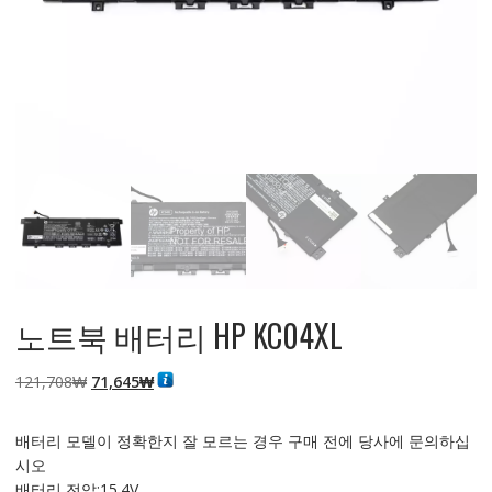
노트북 배터리 HP KC04XL
원
현
121,708
₩
71,645
₩
래
재
가
가
배터리 모델이 정확한지 잘 모르는 경우 구매 전에 당사에 문의하십
격:
격:
시오
121,708₩
71,645₩
배터리 전압:15.4V