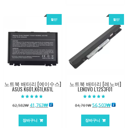
84,761₩
56,503
할인!
할인!
노트북 배터리 [에이수스]
노트북 배터리 [레노버]
ASUS K601,K61I,K61L
LENOVO L12S3F01
5 중에서
5 중에서
원
현
원
현
41,763
₩
56,503
₩
62,582
₩
84,761
₩
4.50
5.00
로 평가됨
로 평가됨
래
재
래
재
가
가
가
가
장바구니
장바구니
격:
격:
격:
격: