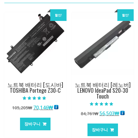
할인!
할인!
노트북 배터리 [도시바]
노트북 배터리 [레노버]
TOSHIBA Portege Z30-C
LENOVO IdeaPad S20-30
Touch
5 중에서
원
현
70,146
₩
105,205
₩
5.00
5 중에서
로 평가됨
원
현
56,503
₩
래
재
84,761
₩
5.00
로 평가됨
래
재
가
가
장바구니
가
가
격:
격:
장바구니
격:
격:
105,205₩
70,146₩