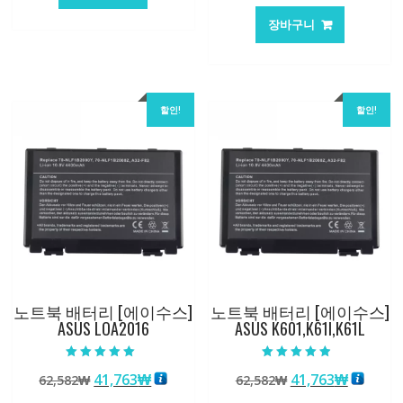
격:
격:
가
가
105,205₩
70,146₩
장바구니
격:
격:
101,249₩
67,537
할인!
할인!
노트북 배터리 [에이수스]
노트북 배터리 [에이수스]
ASUS LOA2016
ASUS K601,K61I,K61L
5 중에서
5 중에서
원
현
원
현
41,763
₩
41,763
₩
62,582
₩
62,582
₩
5.00
4.50
로 평가됨
로 평가됨
래
재
래
재