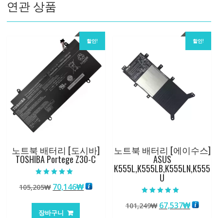
연관 상품
할인!
할인!
노트북 배터리 [도시바]
노트북 배터리 [에이수스]
TOSHIBA Portege Z30-C
ASUS
K555L,K555LB,K555LN,K555
U
5 중에서
원
현
70,146
₩
105,205
₩
5.00
로 평가됨
래
재
5 중에서
원
현
67,537
₩
101,249
₩
5.00
가
가
로 평가됨
장바구니
래
재