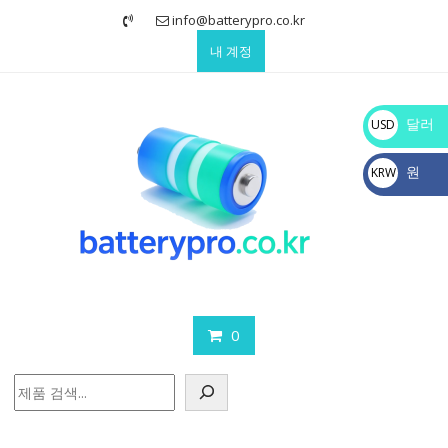
Skip
info@batterypro.co.kr
to
내 계정
content
달러
USD
$
원
KRW
₩
0
검
색