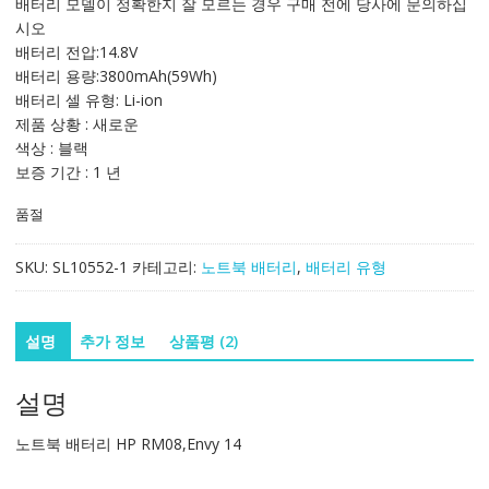
배터리 모델이 정확한지 잘 모르는 경우 구매 전에 당사에 문의하십
격:
격:
시오
124,053₩
82,651₩
배터리 전압:14.8V
배터리 용량:3800mAh(59Wh)
배터리 셀 유형: Li-ion
제품 상황 : 새로운
색상 : 블랙
보증 기간 : 1 년
품절
SKU:
SL10552-1
카테고리:
노트북 배터리
,
배터리 유형
설명
추가 정보
상품평 (2)
설명
노트북 배터리 HP RM08,Envy 14