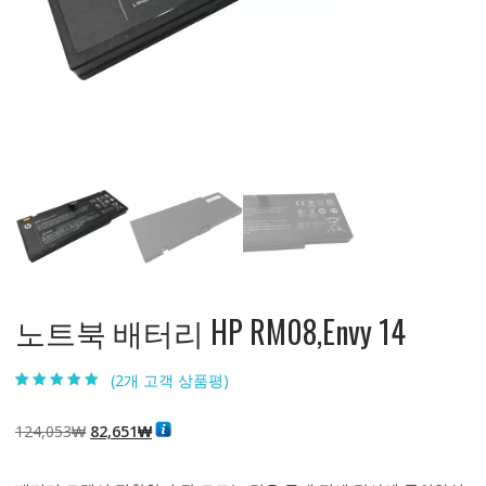
노트북 배터리 HP RM08,Envy 14
(
2
개 고객 상품평)
5.00
2
개 고객 평
가를 기준으로
5점 만점에
점
원
현
124,053
₩
82,651
₩
으로 평가됨
래
재
가
가