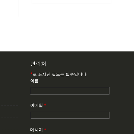
147,176₩
86,635₩
:
,503₩
연락처
*
로 표시된 필드는 필수입니다.
이름
이메일
*
메시지
*