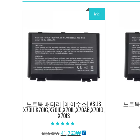
할인!
노트북 배터리 [에이수스] ASUS
노트북 
X70IJ,K70IC,X70ID,X70IL,X70AB,X70IO,
X70IS
5 중에서
원
현
41,763
₩
62,582
₩
5.00
로 평가됨
래
재