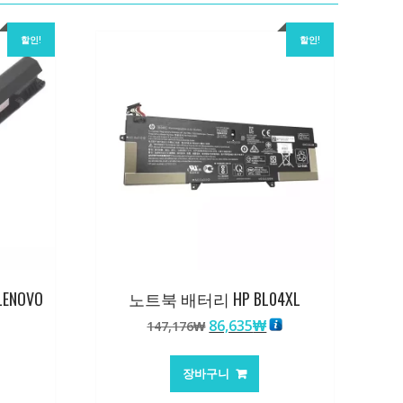
할인!
할인!
ENOVO
노트북 배터리 HP BL04XL
원
현
86,635
₩
147,176
₩
래
재
가
가
장바구니
격:
격: