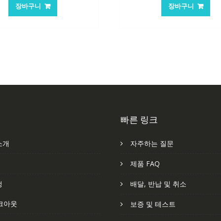
가
가
가
가
장바구니
장바구니
격:
격:
격:
격
62,582₩
41,763₩
84,761₩
56
빠른 링크
소개
자주하는 질문
처
제품 FAQ
정
배달, 반납 및 취소
크아웃
보증 및 테스트