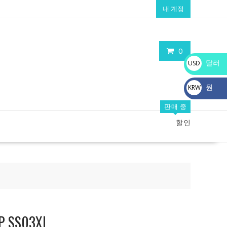
내 계정
0
달러
USD
$
원
KRW
₩
판매 중
할인
SS03XL