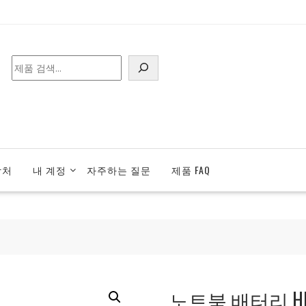
검
색
락처
내 계정
자주하는 질문
제품 FAQ
노트북 배터리 HP 