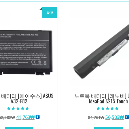
할인!
배터리 [에이수스] ASUS
노트북 배터리 [레노버] L
A32-F82
IdeaPad S215 Touch
5 중에서
5 중에서
원
현
원
현
41,763
₩
56,503
₩
62,582
₩
84,761
₩
5.00
4.50
로 평가됨
로 평가됨
래
재
래
재