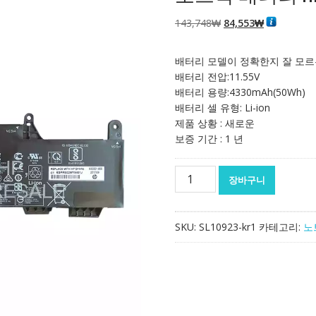
원
현
143,748
₩
84,553
₩
래
재
가
가
배터리 모델이 정확한지 잘 모르
격:
격:
배터리 전압:11.55V
143,748₩
84,553₩
배터리 용량:4330mAh(50Wh)
배터리 셀 유형: Li-ion
제품 상황 : 새로운
보증 기간 : 1 년
노
장바구니
트
북
배
SKU:
SL10923-kr1
카테고리:
노
터
리
HP
SS03XL
수
량