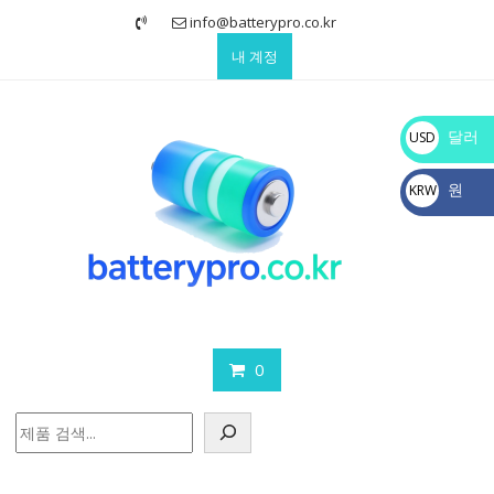
Skip
info@batterypro.co.kr
to
내 계정
content
달러
USD
$
원
KRW
₩
0
검
색