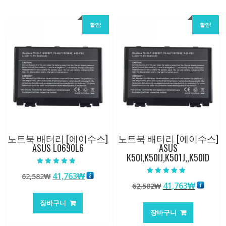
할인!
할인!
노트북 배터리 [에이수스]
노트북 배터리 [에이수스]
ASUS L0690L6
ASUS
K50I,K50IJ,K501J,,K50ID
5 중에서
원
현
41,763
₩
62,582
₩
4.50
5 중에서
로 평가됨
원
현
41,763
₩
래
재
62,582
₩
5.00
로 평가됨
래
재
가
가
장바구니
가
가
격:
격:
장바구니
격:
격:
62,582₩
41,763₩