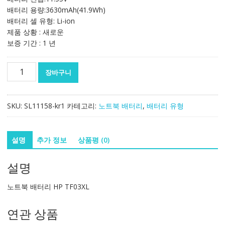
배터리 용량:3630mAh(41.9Wh)
배터리 셀 유형: Li-ion
제품 상황 : 새로운
보증 기간 : 1 년
노
장바구니
트
북
배
SKU:
SL11158-kr1
카테고리:
노트북 배터리
,
배터리 유형
터
리
HP
설명
추가 정보
상품평 (0)
TF03XL
수
설명
량
노트북 배터리 HP TF03XL
연관 상품