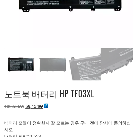
노트북 배터리 HP TF03XL
원
현
100,556
₩
59,154
₩
래
재
가
가
배터리 모델이 정확한지 잘 모르는 경우 구매 전에 당사에 문의하십
격:
격:
시오
100,556₩
59,154₩
배터리 전압:11.55V