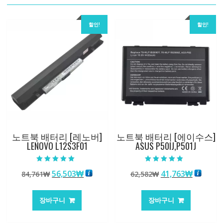
할인!
할인!
노트북 배터리 [레노버]
노트북 배터리 [에이수스]
LENOVO L12S3F01
ASUS P50IJ,P501J
5 중에서
5 중에서
원
현
원
현
56,503
₩
41,763
₩
84,761
₩
62,582
₩
5.00
4.50
로 평가됨
로 평가됨
래
재
래
재
가
가
가
가
장바구니
장바구니
격:
격:
격:
격:
84,761₩
56,503₩
62,582₩
41,763