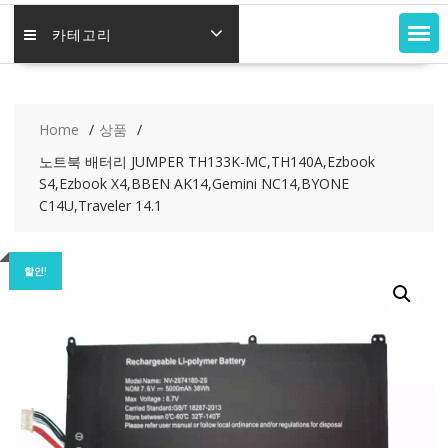
카테고리
Home
상품
노트북 배터리 JUMPER TH133K-MC,TH140A,Ezbook
S4,Ezbook X4,BBEN AK14,Gemini NC14,BYONE
C14U,Traveler 14.1
할인!