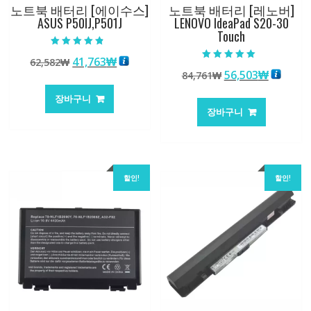
노트북 배터리 [에이수스]
노트북 배터리 [레노버]
ASUS P50IJ,P501J
LENOVO IdeaPad S20-30
Touch
5 중에서
원
현
41,763
₩
62,582
₩
4.50
5 중에서
로 평가됨
원
현
56,503
₩
래
재
84,761
₩
5.00
로 평가됨
래
재
가
가
장바구니
가
가
격:
격:
장바구니
격:
격:
62,582₩
41,763₩
84,761₩
56,503
할인!
할인!