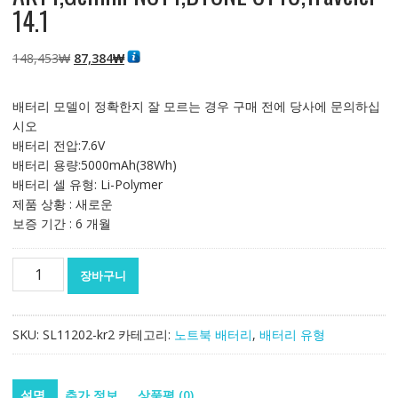
14.1
원
현
148,453
₩
87,384
₩
래
재
가
가
배터리 모델이 정확한지 잘 모르는 경우 구매 전에 당사에 문의하십
격:
격:
시오
148,453₩
87,384₩
배터리 전압:7.6V
배터리 용량:5000mAh(38Wh)
배터리 셀 유형: Li-Polymer
제품 상황 : 새로운
보증 기간 : 6 개월
노
장바구니
트
북
배
SKU:
SL11202-kr2
카테고리:
노트북 배터리
,
배터리 유형
터
리
JUMPER
설명
추가 정보
상품평 (0)