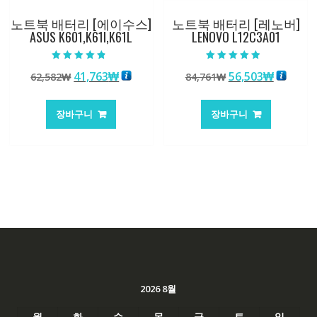
노트북 배터리 [에이수스]
노트북 배터리 [레노버]
ASUS K601,K61I,K61L
LENOVO L12C3A01
5 중에서
5 중에서
원
현
원
현
41,763
₩
56,503
₩
62,582
₩
84,761
₩
4.50
4.50
로 평가됨
로 평가됨
래
재
래
재
가
가
가
가
장바구니
장바구니
격:
격:
격:
격:
62,582₩
41,763₩
84,761₩
56,503
2026 8월
월
화
수
목
금
토
일