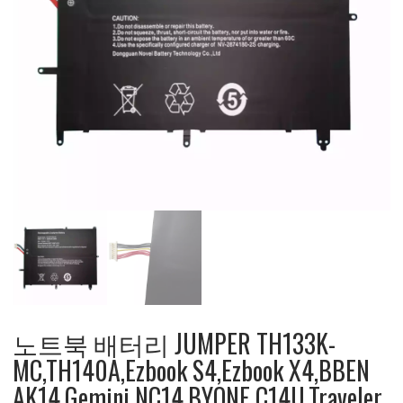
노트북 배터리 JUMPER TH133K-
MC,TH140A,Ezbook S4,Ezbook X4,BBEN
AK14,Gemini NC14,BYONE C14U,Traveler