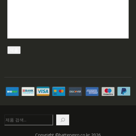
검
색
Copyright ©batterypro.co.kr 2026