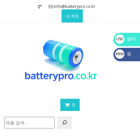
Skip
info@batterypro.co.kr
to
내 계정
content
달러
USD
$
원
KRW
₩
0
검
색