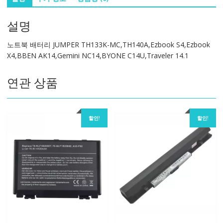
TH133K-
MC,TH140A,Ezbook
설명
S4,Ezbook
X4,BBEN
노트북 배터리 JUMPER TH133K-MC,TH140A,Ezbook S4,Ezbook
AK14,Gemini
X4,BBEN AK14,Gemini NC14,BYONE C14U,Traveler 14.1
NC14,BYONE
C14U,Traveler
연관 상품
14.1
수
량
할인!
할인!