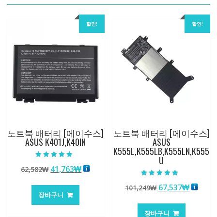
할인!
할인!
노트북 배터리 [에이수스]
노트북 배터리 [에이수스]
ASUS K401J,K40IN
ASUS
K555L,K555LB,K555LN,K555
U
5 중에서
원
현
41,763
₩
62,582
₩
5.00
로 평가됨
래
재
5 중에서
원
현
67,537
₩
101,249
₩
5.00
가
가
로 평가됨
장바구니
래
재
격:
격:
가
가
62,582₩
41,763₩
장바구니