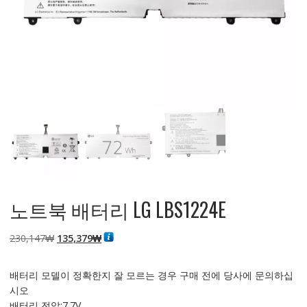
노트북 배터리 LG LBS1224E
원
현
230,147
₩
135,379
₩
래
재
가
가
배터리 모델이 정확한지 잘 모르는 경우 구매 전에 당사에 문의하십
격:
격:
시오
230,147₩
135,379₩
배터리 전압:7.7V