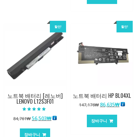
격:
격:
101,249₩
67,537
할인!
할인!
노트북 배터리 [레노버]
노트북 배터리 HP BL04XL
LENOVO L12S3F01
원
현
86,635
₩
147,176
₩
래
재
5 중에서
가
가
원
현
56,503
₩
84,761
₩
5.00
장바구니
로 평가됨
격:
격:
래
재
147,176₩
86,635
가
가
장바구니