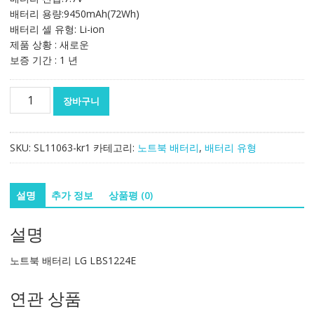
배터리 용량:9450mAh(72Wh)
배터리 셀 유형: Li-ion
제품 상황 : 새로운
보증 기간 : 1 년
노
장바구니
트
북
배
SKU:
SL11063-kr1
카테고리:
노트북 배터리
,
배터리 유형
터
리
LG
설명
추가 정보
상품평 (0)
LBS1224E
수
설명
량
노트북 배터리 LG LBS1224E
연관 상품