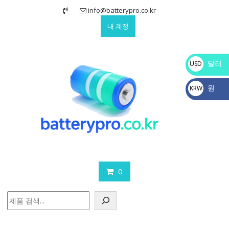
Skip
info@batterypro.co.kr
to
내 계정
content
달러
USD
$
원
KRW
₩
0
검
색