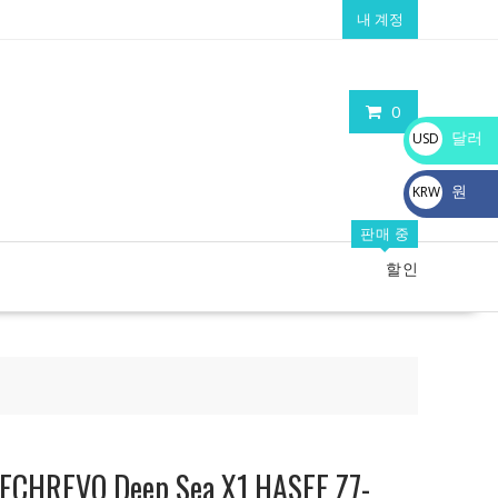
내 계정
0
달러
USD
$
원
KRW
₩
판매 중
할인
VO Deep Sea X1,HASEE Z7-