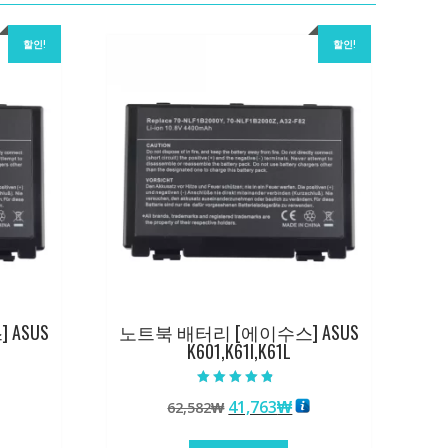
할인!
할인!
ASUS
노트북 배터리 [에이수스] ASUS
K601,K61I,K61L
5 중에서
원
현
41,763
₩
62,582
₩
4.50
로 평가됨
래
재