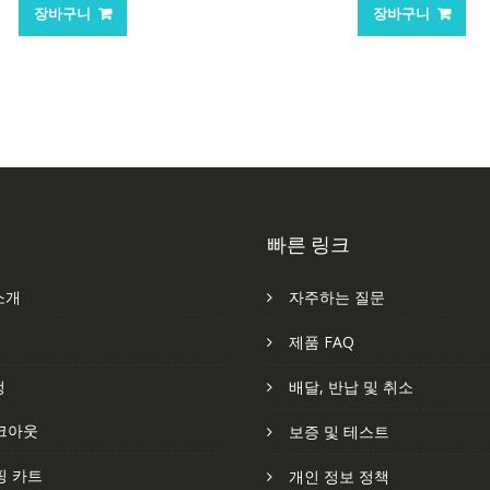
가
가
가
가
장바구니
장바구니
격:
격:
격:
격
62,582₩
41,763₩
62,582₩
41
빠른 링크
소개
자주하는 질문
처
제품 FAQ
정
배달, 반납 및 취소
크아웃
보증 및 테스트
핑 카트
개인 정보 정책