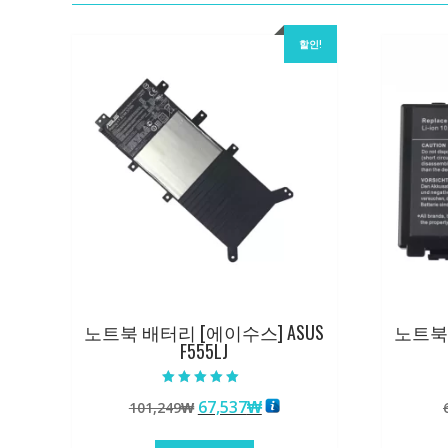
할인!
노트북 배터리 [에이수스] ASUS
노트북 
F555LJ
5 중에서
원
현
67,537
₩
101,249
₩
5.00
로 평가됨
래
재