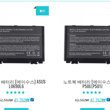
할인!
배터리 [에이수스] ASUS
노트북 배터리 [에이수스] 
L0690L6
P50IJ,P501J
5 중에서
5 중에서
원
현
원
현
41,763
₩
41,763
₩
62,582
₩
62,582
₩
4.50
4.50
로 평가됨
로 평가됨
래
재
래
재