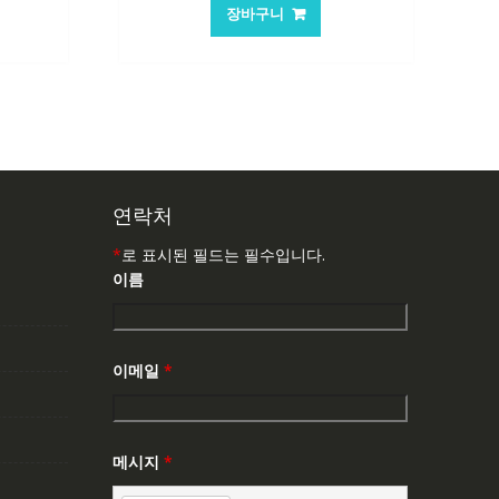
가
가
장바구니
:
격:
격:
,763₩
62,582₩
41,763₩
연락처
*
로 표시된 필드는 필수입니다.
이름
이메일
*
메시지
*