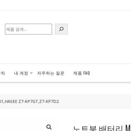
검
색
락처
내 계정
자주하는 질문
제품 FAQ
,HASEE Z7-KP7GT,Z7-KP7D2
노트북 배터리 MECHRE