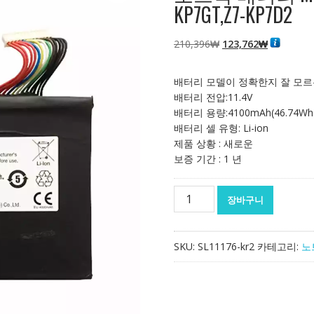
KP7GT,Z7-KP7D2
원
현
210,396
₩
123,762
₩
래
재
가
가
배터리 모델이 정확한지 잘 모르
격:
격:
배터리 전압:11.4V
210,396₩
123,762₩
배터리 용량:4100mAh(46.74Wh
배터리 셀 유형: Li-ion
제품 상황 : 새로운
보증 기간 : 1 년
노
장바구니
트
북
배
SKU:
SL11176-kr2
카테고리:
노
터
리
MECHREVO
Deep