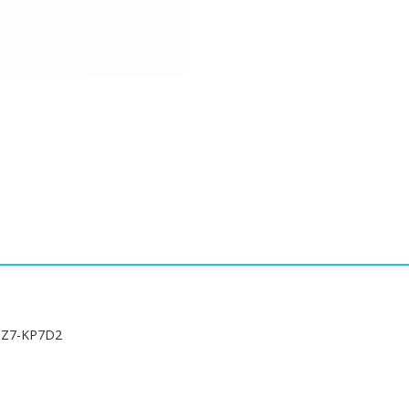
Sea
X1,HASEE
Z7-
KP7GT,Z7-
KP7D2
수
량
Z7-KP7D2