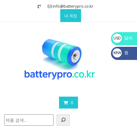
Skip
info@batterypro.co.kr
to
내 계정
content
달러
USD
$
원
KRW
₩
0
검
색