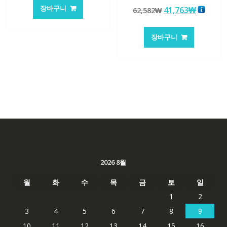
가
가
5 중에서
장바구니
원
현
41,763
₩
62,582
₩
5.00
격:
격:
로 평가됨
래
재
62,582₩
41,763₩
가
가
장바구니
격:
격:
62,582₩
41,763
2026 8월
월
화
수
목
금
토
일
1
2
3
4
5
6
7
8
9
10
11
12
13
14
15
16