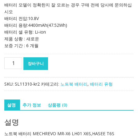
가
가
배터리 모델이 정확한지 잘 모르는 경우 구매 전에 당사에 문의하십
격:
격:
시오
129,355₩
76,142₩
배터리 전압:10.8V
배터리 용량:4400mAh(47.52Wh)
배터리 셀 유형: Li-ion
제품 상황 : 새로운
보증 기간 : 6 개월
노
장바구니
트
북
배
SKU:
SL11310-kr2
카테고리:
노트북 배터리
,
배터리 유형
터
리
MECHREVO
설명
추가 정보
상품평 (0)
MR-
X6
설명
LH01
X6S,HASEE
노트북 배터리 MECHREVO MR-X6 LH01 X6S,HASEE T6S
T6S