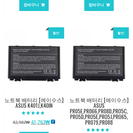
가
가
가
가
장바구니
장바구니
격:
격:
격:
격:
101,249₩
67,537₩
84,761₩
56,503
할인!
할인!
노트북 배터리 [에이수스]
노트북 배터리 [에이수스]
ASUS K401J,K40IN
ASUS
PR05E,PR066,PR08D,PRO5C,
PRO5D,PRO5E,PRO5J,PRO65,
5 중에서
PR079,PR088
원
현
41,763
₩
62,582
₩
5.00
로 평가됨
래
재