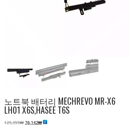
노트북 배터리 MECHREVO MR-X6
LH01 X6S,HASEE T6S
원
현
129,355
₩
76,142
₩
래
재