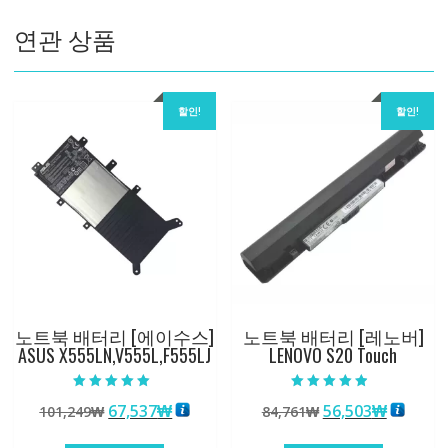
수
연관 상품
량
할인!
할인!
노트북 배터리 [에이수스]
노트북 배터리 [레노버]
ASUS X555LN,V555L,F555LJ
LENOVO S20 Touch
5 중에서
5 중에서
원
현
원
현
67,537
₩
56,503
₩
101,249
₩
84,761
₩
5.00
4.50
로 평가됨
로 평가됨
래
재
래
재