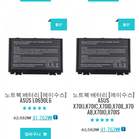
84,761₩
56,503₩
62,582₩
41,763
할인!
할인!
노트북 배터리 [에이수스]
노트북 배터리 [에이수스]
ASUS L0690L6
ASUS
X70IJ,K70IC,X70ID,X70IL,X70
AB,X70IO,X70IS
5 중에서
원
현
41,763
₩
62,582
₩
4.50
로 평가됨
래
재
5 중에서
원
현
41,763
₩
62,582
₩
5.00
가
가
로 평가됨
장바구니
래
재
격:
격: