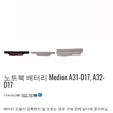
노트북 배터리 Medion A31-D17, A32-
D17
원
현
174,602
₩
102,707
₩
래
재
가
가
배터리 모델이 정확한지 잘 모르는 경우 구매 전에 당사에 문의하십
격:
격: