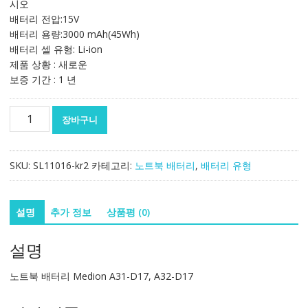
시오
174,602₩
102,707₩
배터리 전압:15V
배터리 용량:3000 mAh(45Wh)
배터리 셀 유형: Li-ion
제품 상황 : 새로운
보증 기간 : 1 년
노
장바구니
트
북
배
SKU:
SL11016-kr2
카테고리:
노트북 배터리
,
배터리 유형
터
리
Medion
설명
추가 정보
상품평 (0)
A31-
D17,
설명
A32-
D17
노트북 배터리 Medion A31-D17, A32-D17
수
량