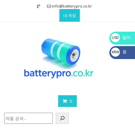
Skip
info@batterypro.co.kr
to
내 계정
content
달러
USD
$
원
KRW
₩
0
검
색