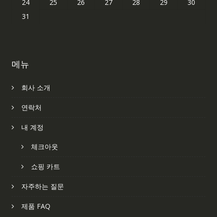
24
25
26
27
28
29
30
31
메뉴
회사 소개
연락처
내 계정
체크아웃
쇼핑 카트
자주하는 질문
제품 FAQ