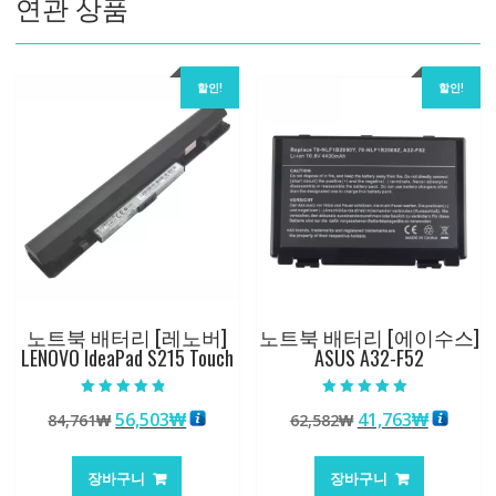
연관 상품
할인!
할인!
노트북 배터리 [레노버]
노트북 배터리 [에이수스]
LENOVO IdeaPad S215 Touch
ASUS A32-F52
5 중에서
5 중에서
원
현
원
현
56,503
₩
41,763
₩
84,761
₩
62,582
₩
4.50
5.00
로 평가됨
로 평가됨
래
재
래
재
가
가
가
가
장바구니
장바구니
격:
격:
격:
격: