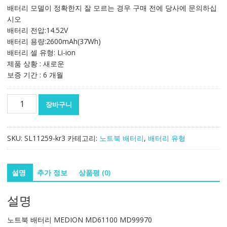
가
가
배터리 모델이 정확한지 잘 모르는 경우 구매 전에 당사에 문의하십
격:
격:
시오
138,904₩
81,763₩
배터리 전압:14.52V
배터리 용량:2600mAh(37Wh)
배터리 셀 유형: Li-ion
제품 상황 : 새로운
보증 기간 : 6 개월
노
장바구니
트
북
배
SKU:
SL11259-kr3
카테고리:
노트북 배터리
,
배터리 유형
터
리
MEDION
설명
추가 정보
상품평 (0)
MD61100
MD99970
설명
수
량
노트북 배터리 MEDION MD61100 MD99970