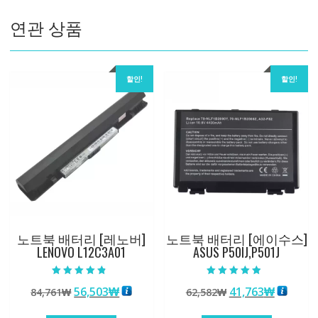
연관 상품
할인!
할인!
노트북 배터리 [레노버]
노트북 배터리 [에이수스]
LENOVO L12C3A01
ASUS P50IJ,P501J
5 중에서
5 중에서
원
현
원
현
56,503
₩
41,763
₩
84,761
₩
62,582
₩
4.50
4.50
로 평가됨
로 평가됨
래
재
래
재