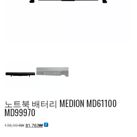
노트북 배터리 MEDION MD61100
MD99970
원
현
138,904
₩
81,763
₩
래
재