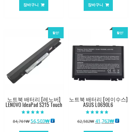
가
가
가
가
장바구니
장바구니
격:
격:
격:
격:
84,761₩
56,503₩
62,582₩
41,763
할인!
할인!
노트북 배터리 [레노버]
노트북 배터리 [에이수스]
LENOVO IdeaPad S215 Touch
ASUS L0690L6
5 중에서
5 중에서
원
현
원
현
56,503
₩
41,763
₩
84,761
₩
62,582
₩
4.50
4.50
로 평가됨
로 평가됨
래
재
래
재