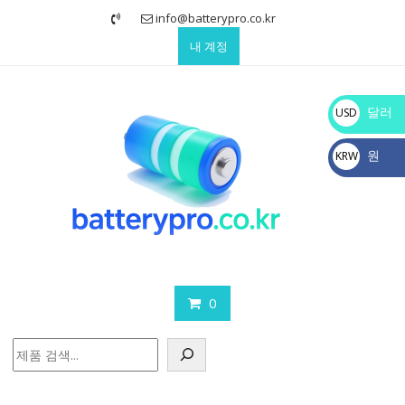
Skip
info@batterypro.co.kr
to
내 계정
content
달러
USD
$
원
KRW
₩
0
검
색