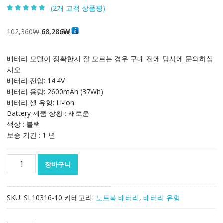
(
2
개 고객 상품평)
5.00
2
개 고객 평
가를 기준으로
5점 만점에
점
원
현
102,360
₩
68,286
₩
으로 평가됨
래
재
가
가
배터리 모델이 정확한지 잘 모르는 경우 구매 전에 당사에 문의하십
격:
격:
시오
102,360₩
68,286₩
배터리 전압: 14.4V
배터리 용량: 2600mAh (37Wh)
배터리 셀 유형: Li-ion
Battery 제품 상황 : 새로운
색상 : 블랙
보증 기간 : 1 년
노
장바구니
트
북
배
SKU:
SL10316-10
카테고리:
노트북 배터리
,
배터리 유형
터
리