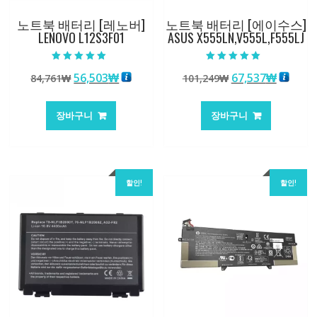
노트북 배터리 [레노버]
노트북 배터리 [에이수스]
LENOVO L12S3F01
ASUS X555LN,V555L,F555LJ
5 중에서
5 중에서
원
현
원
현
56,503
₩
67,537
₩
84,761
₩
101,249
₩
5.00
5.00
로 평가됨
로 평가됨
래
재
래
재
가
가
가
가
장바구니
장바구니
격:
격:
격:
격:
84,761₩
56,503₩
101,249₩
67,537
할인!
할인!