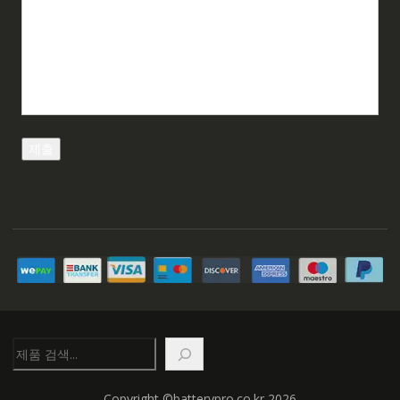
검
색
Copyright ©batterypro.co.kr 2026