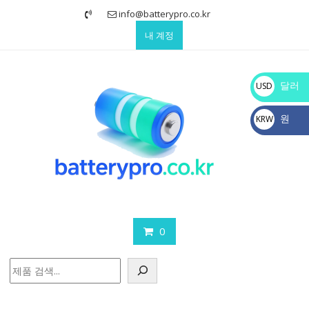
Skip
info@batterypro.co.kr
to
내 계정
content
달러
USD
$
원
KRW
₩
0
검
색