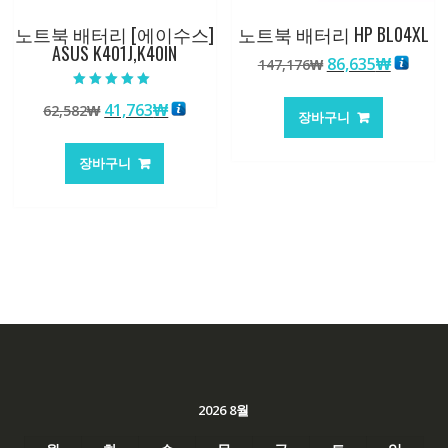
노트북 배터리 [에이수스]
노트북 배터리 HP BL04XL
ASUS K401J,K40IN
원
현
86,635
₩
147,176
₩
래
재
5 중에서
가
가
원
현
41,763
₩
62,582
₩
5.00
장바구니
로 평가됨
격:
격:
래
재
147,176₩
86,635
가
가
장바구니
격:
격:
62,582₩
41,763₩
2026 8월