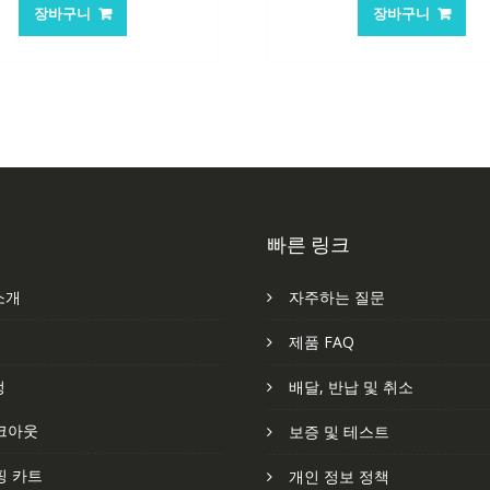
가
가
가
장바구니
장바구니
격:
격:
격:
격
62,582₩
41,763₩
101,249₩
6
빠른 링크
소개
자주하는 질문
처
제품 FAQ
정
배달, 반납 및 취소
크아웃
보증 및 테스트
핑 카트
개인 정보 정책