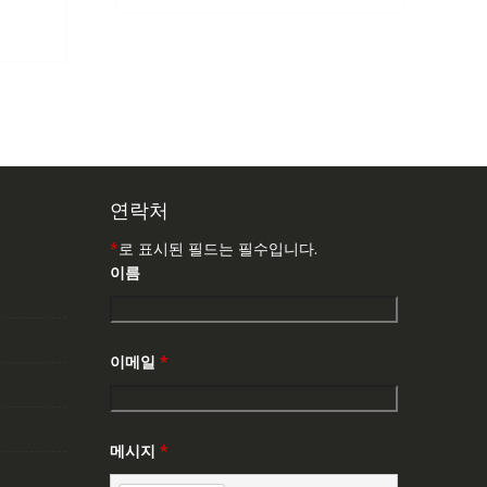
147,176₩
86,635₩
가
:
7,537₩
연락처
*
로 표시된 필드는 필수입니다.
이름
이메일
*
메시지
*