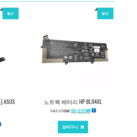
할인!
할인!
ASUS
노트북 배터리 HP BL04XL
원
현
86,635
₩
147,176
₩
래
재
가
가
현
장바구니
격:
격:
재