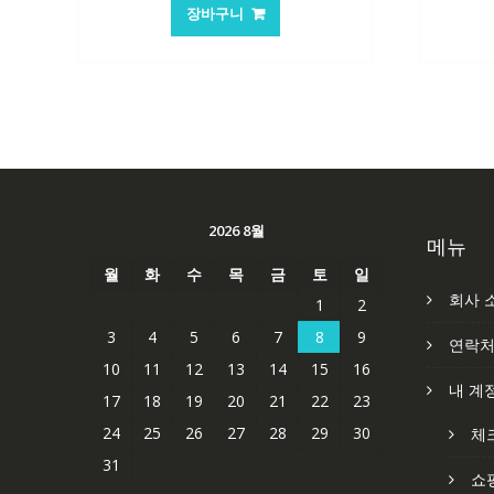
가
가
장바구니
격:
격:
84,761₩
56,503₩
2026 8월
메뉴
월
화
수
목
금
토
일
회사 
1
2
3
4
5
6
7
8
9
연락
10
11
12
13
14
15
16
내 계
17
18
19
20
21
22
23
24
25
26
27
28
29
30
체
31
쇼