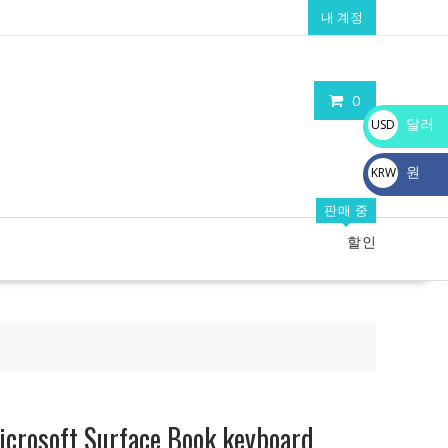
내 계정
0
달러
USD
$
원
KRW
₩
판매 중
할인
ft Surface Book keyboard