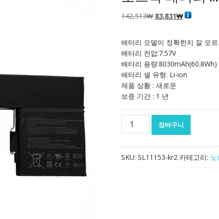
원
현
142,513
₩
83,831
₩
래
재
가
가
배터리 모델이 정확한지 잘 모르
격:
격:
배터리 전압:7.57V
142,513₩
83,831₩
배터리 용량:8030mAh(60.8Wh)
배터리 셀 유형: Li-ion
제품 상황 : 새로운
보증 기간 : 1 년
노
장바구니
트
북
배
SKU:
SL11153-kr2
카테고리:
노
터
리
Microsoft
Surface
Book
keyboard