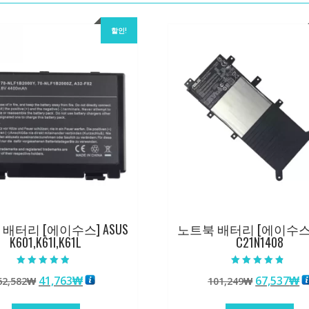
할인!
배터리 [에이수스] ASUS
노트북 배터리 [에이수스] 
K601,K61I,K61L
C21N1408
5 중에서
5 중에서
원
현
원
41,763
₩
67,537
₩
62,582
₩
101,249
₩
4.50
4.50
로 평가됨
로 평가됨
래
재
래