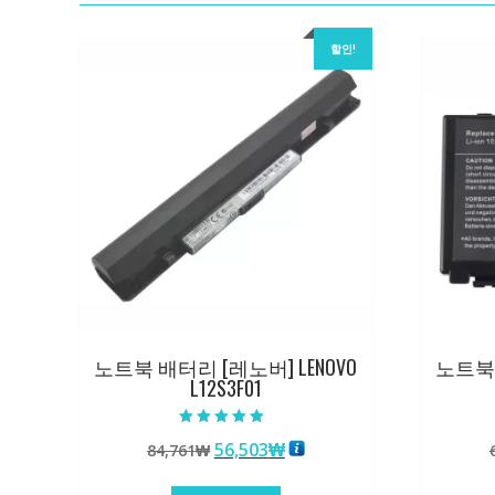
할인!
노트북 배터리 [레노버] LENOVO
노트북 
L12S3F01
5 중에서
원
현
56,503
₩
84,761
₩
5.00
로 평가됨
래
재