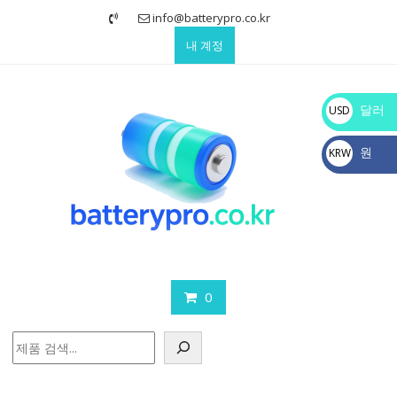
Skip
info@batterypro.co.kr
to
내 계정
content
달러
USD
$
원
KRW
₩
0
검
색