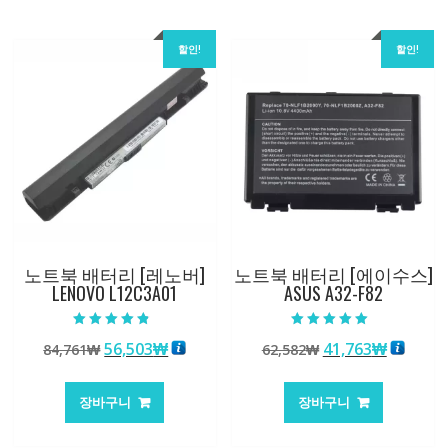
할인!
할인!
노트북 배터리 [레노버]
노트북 배터리 [에이수스]
LENOVO L12C3A01
ASUS A32-F82
5 중에서
5 중에서
원
현
원
현
56,503
₩
41,763
₩
84,761
₩
62,582
₩
4.50
5.00
로 평가됨
로 평가됨
래
재
래
재
가
가
가
가
장바구니
장바구니
격:
격:
격:
격:
84,761₩
56,503₩
62,582₩
41,763