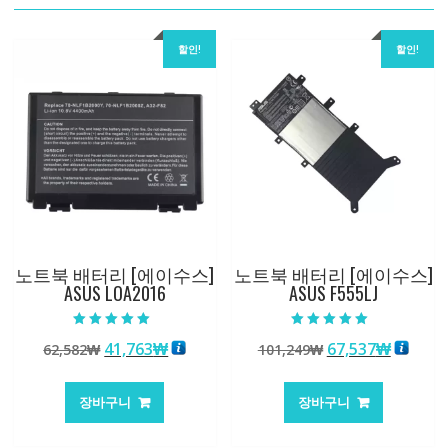
할인!
할인!
노트북 배터리 [에이수스]
노트북 배터리 [에이수스]
ASUS LOA2016
ASUS F555LJ
5 중에서
5 중에서
원
현
원
현
41,763
₩
67,537
₩
62,582
₩
101,249
₩
5.00
5.00
로 평가됨
로 평가됨
래
재
래
재
가
가
가
가
장바구니
장바구니
격:
격:
격:
격:
62,582₩
41,763₩
101,249₩
67,537