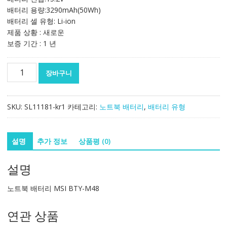
배터리 용량:3290mAh(50Wh)
배터리 셀 유형: Li-ion
제품 상황 : 새로운
보증 기간 : 1 년
노
장바구니
트
북
배
SKU:
SL11181-kr1
카테고리:
노트북 배터리
,
배터리 유형
터
리
MSI
설명
추가 정보
상품평 (0)
BTY-
M48
설명
수
량
노트북 배터리 MSI BTY-M48
연관 상품