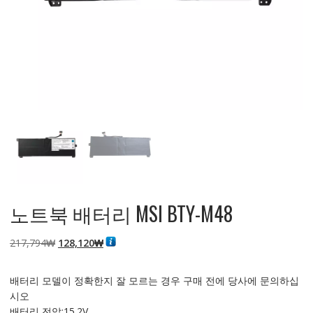
노트북 배터리 MSI BTY-M48
원
현
217,794
₩
128,120
₩
래
재
가
가
배터리 모델이 정확한지 잘 모르는 경우 구매 전에 당사에 문의하십
격:
격:
시오
217,794₩
128,120₩
배터리 전압:15.2V