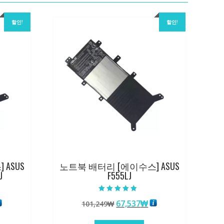
할인!
할인!
ASUS
노트북 배터리 [에이수스] ASUS
J
F555LJ
5 중에서
현
원
현
67,537
₩
101,249
₩
5.00
로 평가됨
재
래
재