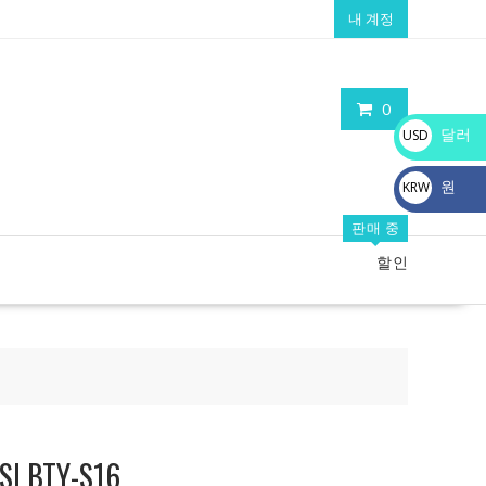
내 계정
0
달러
USD
$
원
KRW
₩
판매 중
할인
BTY-S16