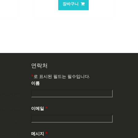
가
가
가
장바구니
:
격:
격:
7,537₩
101,249₩
67,537₩
연락처
*
로 표시된 필드는 필수입니다.
이름
이메일
*
메시지
*