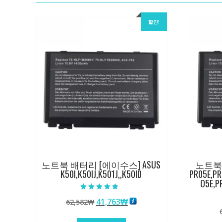
할인!
노트북 배터리 [에이수스] ASUS
노트북 
K50I,K50IJ,K501J,,K50ID
PR05E,P
O5E,P
5 중에서
원
현
41,763
₩
62,582
₩
5.00
로 평가됨
래
재