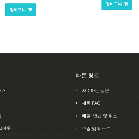
가
장바구니
가
가
격:
격
장바구니
격:
격:
101,249₩
6
62,582₩
41,763₩
빠른 링크
소개
자주하는 질문
처
제품 FAQ
정
배달, 반납 및 취소
크아웃
보증 및 테스트