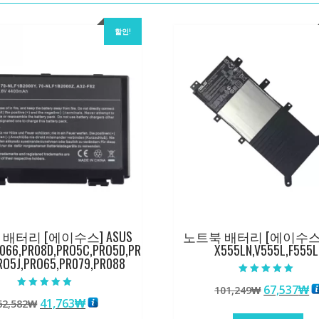
할인!
배터리 [에이수스] ASUS
노트북 배터리 [에이수스] 
R066,PR08D,PRO5C,PRO5D,PR
X555LN,V555L,F555L
RO5J,PRO65,PR079,PR088
5 중에서
원
67,537
₩
101,249
₩
5.00
5 중에서
로 평가됨
원
현
41,763
₩
62,582
₩
래
5.00
로 평가됨
래
재