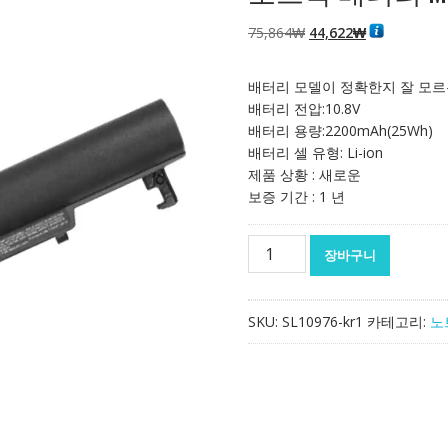
원
현
75,864
₩
44,622
₩
래
재
가
가
배터리 모델이 정확한지 잘 모르
격:
격:
배터리 전압:10.8V
75,864₩
44,622₩
배터리 용량:2200mAh(25Wh)
배터리 셀 유형: Li-ion
제품 상황 : 새로운
보증 기간 : 1 년
노
장바구니
트
북
배
SKU:
SL10976-kr1
카테고리:
노
터
리
MSI
BTY-
S16
수