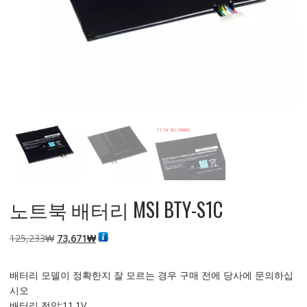
노트북 배터리 MSI BTY-S1C
원
현
125,233
₩
73,671
₩
래
재
가
가
배터리 모델이 정확한지 잘 모르는 경우 구매 전에 당사에 문의하십
격:
격:
시오
125,233₩
73,671₩
배터리 전압:11.1V