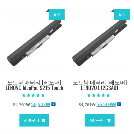
할인!
할인!
노트북 배터리 [레노버]
노트북 배터리 [레노버]
LENOVO IdeaPad S215 Touch
LENOVO L12C3A01
5 중에서
5 중에서
원
현
원
현
56,503
₩
56,503
₩
84,761
₩
84,761
₩
4.50
4.50
로 평가됨
로 평가됨
래
재
래
재
가
가
가
가
장바구니
장바구니
격:
격:
격:
격:
84,761₩
56,503₩
84,761₩
56,503