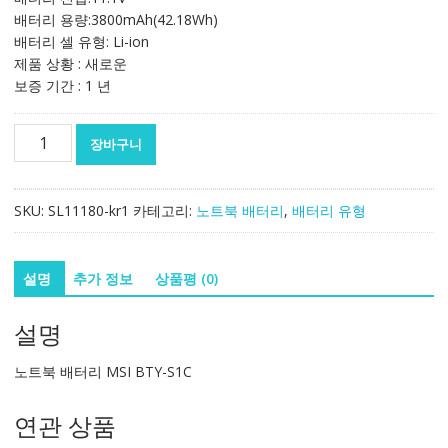
배터리 용량:3800mAh(42.18Wh)
배터리 셀 유형: Li-ion
제품 상황 : 새로운
보증 기간 : 1 년
노
장바구니
트
북
배
SKU:
SL11180-kr1
카테고리:
노트북 배터리
,
배터리 유형
터
리
MSI
설명
추가 정보
상품평 (0)
BTY-
S1C
설명
수
량
노트북 배터리 MSI BTY-S1C
연관 상품