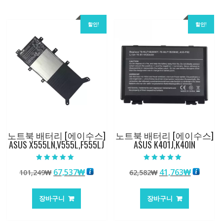
할인!
할인!
노트북 배터리 [에이수스]
노트북 배터리 [에이수스]
ASUS X555LN,V555L,F555LJ
ASUS K401J,K40IN
5 중에서
5 중에서
원
현
원
현
67,537
₩
41,763
₩
101,249
₩
62,582
₩
5.00
5.00
로 평가됨
로 평가됨
래
재
래
재
가
가
가
가
장바구니
장바구니
격:
격:
격:
격:
101,249₩
67,537₩
62,582₩
41,763