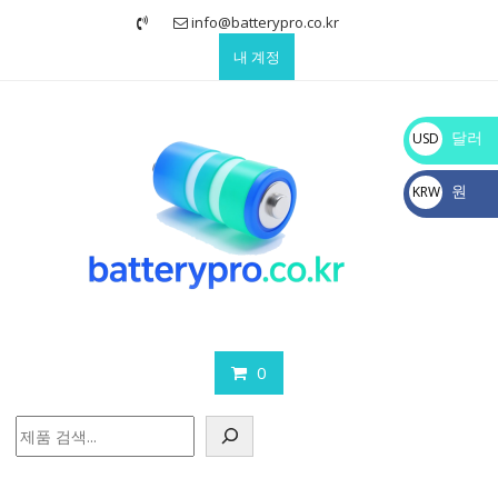
Skip
info@batterypro.co.kr
to
내 계정
content
달러
USD
$
원
KRW
₩
0
검
색