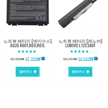
노트북 배터리 [에이수스]
노트북 배터리 [레노버]
ASUS K601,K61I,K61L
LENOVO L12C3A01
5 중에서
5 중에서
원
현
원
현
41,763
₩
56,503
₩
62,582
₩
84,761
₩
4.50
4.50
로 평가됨
로 평가됨
래
재
래
재
가
가
가
가
장바구니
장바구니
격:
격:
격:
격:
62,582₩
41,763₩
84,761₩
56,503