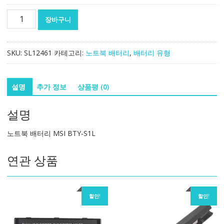
노
장바구니
트
북
배
SKU:
SL12461
카테고리:
노트북 배터리
,
배터리 유형
터
리
MSI
설명
추가 정보
상품평 (0)
BTY-
S1L
설명
수
량
노트북 배터리 MSI BTY-S1L
연관 상품
할인!
할인!