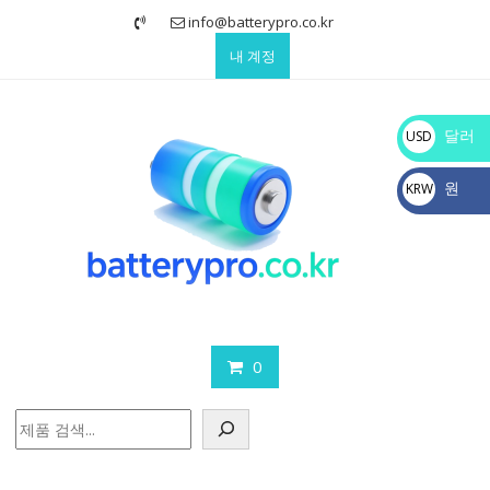
Skip
info@batterypro.co.kr
to
내 계정
content
달러
USD
$
원
KRW
₩
0
검
색