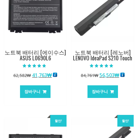
노트북 배터리 [에이수스]
노트북 배터리 [레노버]
ASUS L0690L6
LENOVO IdeaPad S210 Touch
5 중에서
5 중에서
원
현
원
현
41,763
₩
56,503
₩
62,582
₩
84,761
₩
4.50
5.00
로 평가됨
로 평가됨
래
재
래
재
가
가
가
가
장바구니
장바구니
격:
격:
격:
격:
62,582₩
41,763₩
84,761₩
56,503
할인!
할인!