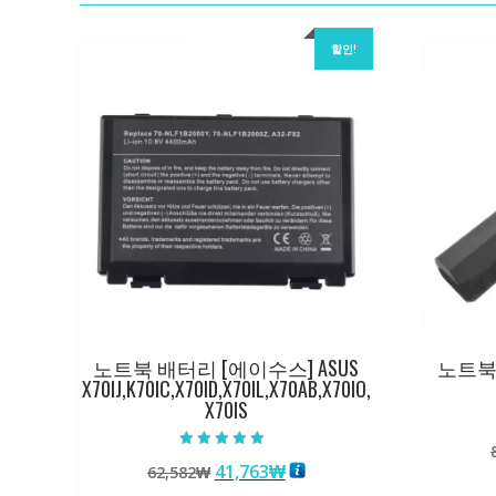
할인!
노트북 배터리 [에이수스] ASUS
노트북 
X70IJ,K70IC,X70ID,X70IL,X70AB,X70IO,
X70IS
5 중에서
원
현
41,763
₩
62,582
₩
5.00
로 평가됨
래
재