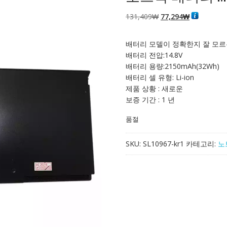
원
현
131,409
₩
77,294
₩
래
재
가
가
배터리 모델이 정확한지 잘 모르
격:
격:
배터리 전압:14.8V
131,409₩
77,294₩
배터리 용량:2150mAh(32Wh)
배터리 셀 유형: Li-ion
제품 상황 : 새로운
보증 기간 : 1 년
품절
SKU:
SL10967-kr1
카테고리:
노