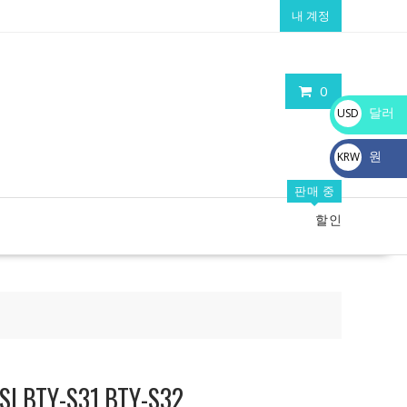
내 계정
0
달러
USD
$
원
KRW
₩
판매 중
할인
TY-S31,BTY-S32