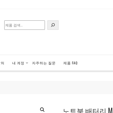
검
색
락처
내 계정
자주하는 질문
제품 FAQ
노트북 배터리 MSI B