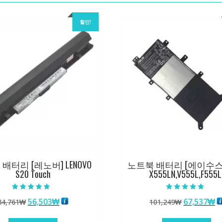
할인!
배터리 [레노버] LENOVO
노트북 배터리 [에이수스] 
S20 Touch
X555LN,V555L,F555L
5 중에서
5 중에서
원
현
원
56,503
₩
67,537
₩
84,761
₩
101,249
₩
4.50
5.00
로 평가됨
로 평가됨
래
재
래