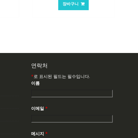
가
가
가
장바구니
:
격:
격:
7,537₩
84,761₩
56,503₩
연락처
*
로 표시된 필드는 필수입니다.
이름
이메일
*
메시지
*