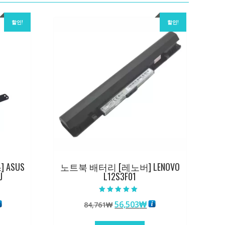
할인!
할인!
ASUS
노트북 배터리 [레노버] LENOVO
J
L12S3F01
5 중에서
현
원
현
56,503
₩
84,761
₩
5.00
로 평가됨
재
래
재