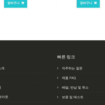
가
가
가
장바구니
장바구니
격:
격:
격:
격
84,761₩
56,503₩
101,249₩
6
빠른 링크
소개
자주하는 질문
처
제품 FAQ
정
배달, 반납 및 취소
크아웃
보증 및 테스트