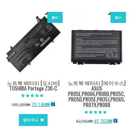
할인!
할인!
노트북 배터리 [도시바]
노트북 배터리 [에이수스]
TOSHIBA Portege Z30-C
ASUS
PR05E,PR066,PR08D,PRO5C,
PRO5D,PRO5E,PRO5J,PRO65,
5 중에서
PR079,PR088
원
현
70,146
₩
105,205
₩
5.00
로 평가됨
래
재
가
가
5 중에서
장바구니
원
현
41,763
₩
62,582
₩
5.00
격:
격:
로 평가됨
래
재
105,205₩
70,146₩