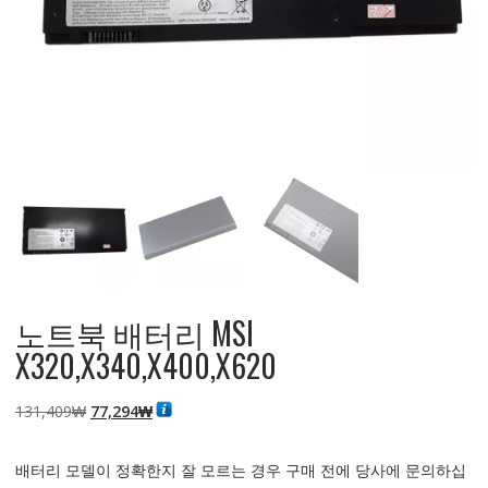
노트북 배터리 MSI
X320,X340,X400,X620
원
현
131,409
₩
77,294
₩
래
재
가
가
배터리 모델이 정확한지 잘 모르는 경우 구매 전에 당사에 문의하십
격:
격: