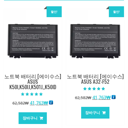
할인!
할인!
노트북 배터리 [에이수스]
노트북 배터리 [에이수스]
ASUS
ASUS A32-F52
K50I,K50IJ,K501J,,K50ID
5 중에서
원
현
41,763
₩
62,582
₩
5.00
5 중에서
로 평가됨
원
현
41,763
₩
62,582
₩
래
재
5.00
로 평가됨
래
재
가
가
장바구니
가
가
격:
격:
장바구니
격:
격:
62,582₩
41,763
62,582₩
41,763₩