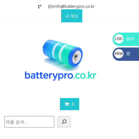
Skip
info@batterypro.co.kr
to
내 계정
content
달러
USD
$
원
KRW
₩
0
검
색