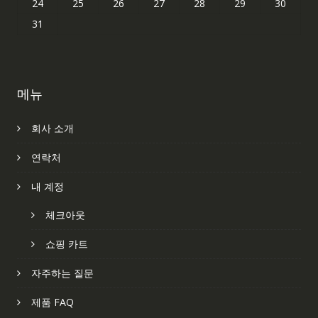
24
25
26
27
28
29
30
31
메뉴
회사 소개
연락처
내 계정
체크아웃
쇼핑 카트
자주하는 질문
제품 FAQ