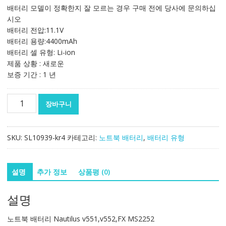
가
가
배터리 모델이 정확한지 잘 모르는 경우 구매 전에 당사에 문의하십
격:
격:
시오
82,041₩
48,258₩
배터리 전압:11.1V
배터리 용량:4400mAh
배터리 셀 유형: Li-ion
제품 상황 : 새로운
보증 기간 : 1 년
노
장바구니
트
북
배
SKU:
SL10939-kr4
카테고리:
노트북 배터리
,
배터리 유형
터
리
Nautilus
설명
추가 정보
상품평 (0)
v551,v552,FX
MS2252
설명
수
량
노트북 배터리 Nautilus v551,v552,FX MS2252