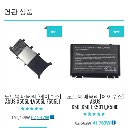
연관 상품
할인!
할인!
노트북 배터리 [에이수스]
노트북 배터리 [에이수스]
ASUS X555LN,V555L,F555LJ
ASUS
K50I,K50IJ,K501J,,K50ID
5 중에서
원
현
67,537
₩
101,249
₩
5.00
5 중에서
로 평가됨
원
현
41,763
₩
래
재
62,582
₩
5.00
로 평가됨