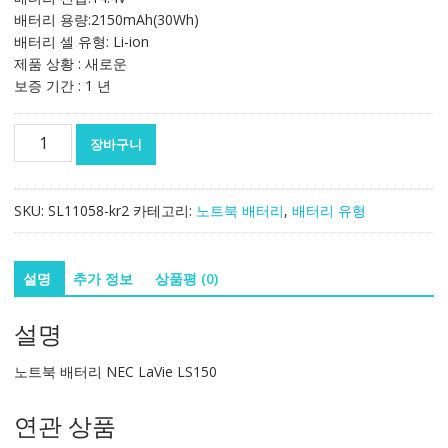
배터리 용량:2150mAh(30Wh)
배터리 셀 유형: Li-ion
제품 상황 : 새로운
보증 기간 : 1 년
노
장바구니
트
북
배
SKU:
SL11058-kr2
카테고리:
노트북 배터리
,
배터리 유형
터
리
NEC
설명
추가 정보
상품평 (0)
LaVie
LS150
설명
수
량
노트북 배터리 NEC LaVie LS150
연관 상품