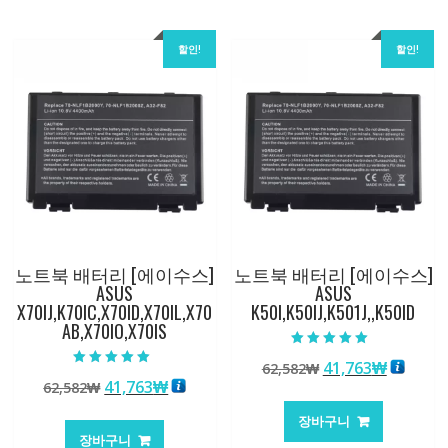
할인!
할인!
노트북 배터리 [에이수스]
노트북 배터리 [에이수스]
ASUS
ASUS
X70IJ,K70IC,X70ID,X70IL,X70
K50I,K50IJ,K501J,,K50ID
AB,X70IO,X70IS
5 중에서
원
현
41,763
₩
62,582
₩
5.00
5 중에서
로 평가됨
원
현
41,763
₩
62,582
₩
래
재
5.00
로 평가됨
래
재
가
가
장바구니
가
가
격:
격:
장바구니