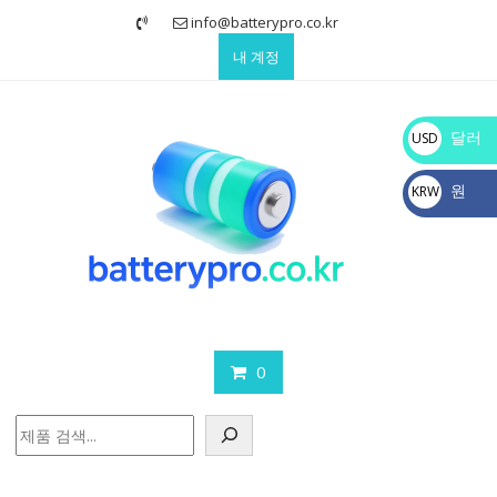
Skip
info@batterypro.co.kr
to
내 계정
content
달러
USD
$
원
KRW
₩
0
검
색