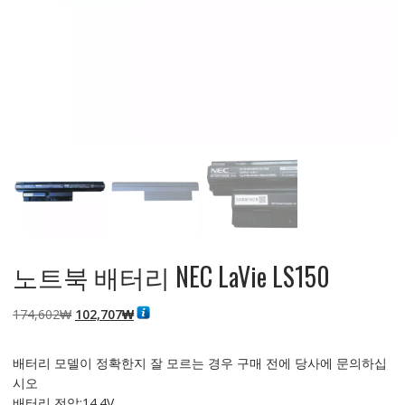
노트북 배터리 NEC LaVie LS150
원
현
174,602
₩
102,707
₩
래
재
가
가
배터리 모델이 정확한지 잘 모르는 경우 구매 전에 당사에 문의하십
격:
격:
시오
174,602₩
102,707₩
배터리 전압:14.4V