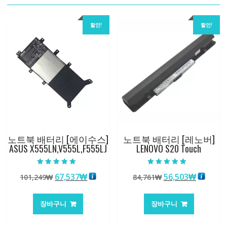
할인!
할인!
노트북 배터리 [에이수스]
노트북 배터리 [레노버]
ASUS X555LN,V555L,F555LJ
LENOVO S20 Touch
5 중에서
5 중에서
원
현
원
현
67,537
₩
56,503
₩
101,249
₩
84,761
₩
5.00
4.50
로 평가됨
로 평가됨
래
재
래
재
가
가
가
가
장바구니
장바구니
격:
격:
격:
격:
101,249₩
67,537₩
84,761₩
56,503