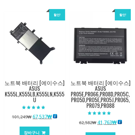
할인!
할인!
노트북 배터리 [에이수스]
노트북 배터리 [에이수스]
ASUS
ASUS
K555L,K555LB,K555LN,K555
PR05E,PR066,PR08D,PRO5C,
U
PRO5D,PRO5E,PRO5J,PRO65,
PR079,PR088
5 중에서
원
현
67,537
₩
101,249
₩
5.00
5 중에서
로 평가됨
원
현
41,763
₩
래
재
62,582
₩
5.00
로 평가됨
래
재
가
가
장바구니