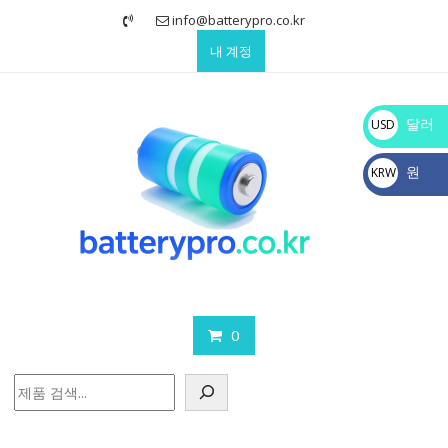
Skip
info@batterypro.co.kr
to
내 계정
content
달러
USD
$
원
KRW
₩
0
검
색