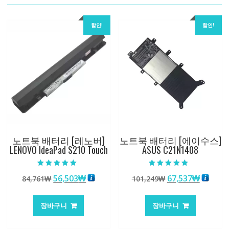
할인!
할인!
노트북 배터리 [레노버]
노트북 배터리 [에이수스]
LENOVO IdeaPad S210 Touch
ASUS C21N1408
5 중에서
5 중에서
원
현
원
현
56,503
₩
67,537
₩
84,761
₩
101,249
₩
5.00
4.50
로 평가됨
로 평가됨
래
재
래
재
가
가
가
가
장바구니
장바구니
격:
격:
격:
격:
84,761₩
56,503₩
101,249₩
67,537