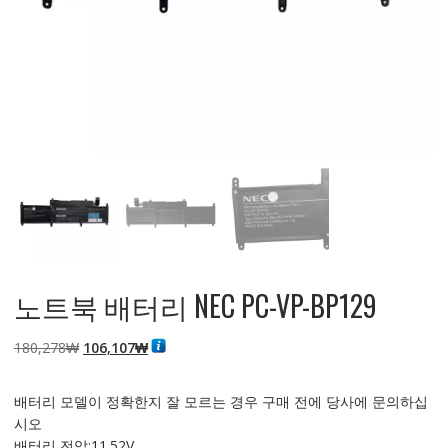
노트북 배터리 NEC PC-VP-BP129
원
현
180,278
₩
106,107
₩
래
재
가
가
배터리 모델이 정확한지 잘 모르는 경우 구매 전에 당사에 문의하십
격:
격:
시오
180,278₩
106,107₩
배터리 전압:11.52V