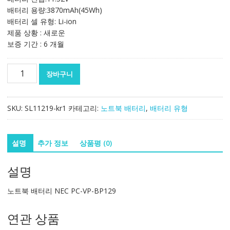
배터리 용량:3870mAh(45Wh)
배터리 셀 유형: Li-ion
제품 상황 : 새로운
보증 기간 : 6 개월
노
장바구니
트
북
배
SKU:
SL11219-kr1
카테고리:
노트북 배터리
,
배터리 유형
터
리
NEC
설명
추가 정보
상품평 (0)
PC-
VP-
설명
BP129
수
노트북 배터리 NEC PC-VP-BP129
량
연관 상품