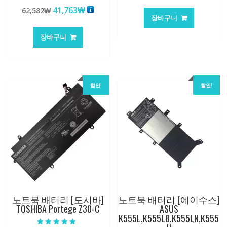
래
재
5 중에서
원
현
41,763
₩
62,582
₩
5.00
가
가
로 평가됨
장바구니
래
재
격:
격:
가
가
84,761₩
56,503
장바구니
격:
격:
62,582₩
41,763₩
할인!
할인!
노트북 배터리 [도시바]
노트북 배터리 [에이수스]
TOSHIBA Portege Z30-C
ASUS
K555L,K555LB,K555LN,K555