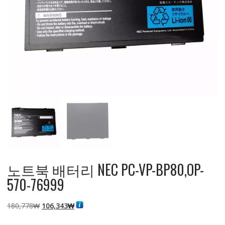
노트북 배터리 NEC PC-VP-BP80,OP-
570-76999
원
현
180,778
₩
106,343
₩
래
재