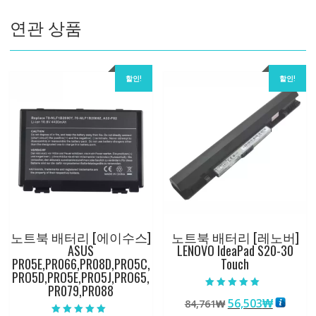
수
연관 상품
량
할인!
할인!
노트북 배터리 [에이수스]
노트북 배터리 [레노버]
ASUS
LENOVO IdeaPad S20-30
PR05E,PR066,PR08D,PRO5C,
Touch
PRO5D,PRO5E,PRO5J,PRO65,
PR079,PR088
5 중에서
원
현
56,503
₩
84,761
₩
5.00
로 평가됨