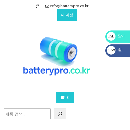
Skip
info@batterypro.co.kr
to
내 계정
content
달러
USD
$
원
KRW
₩
0
검
색