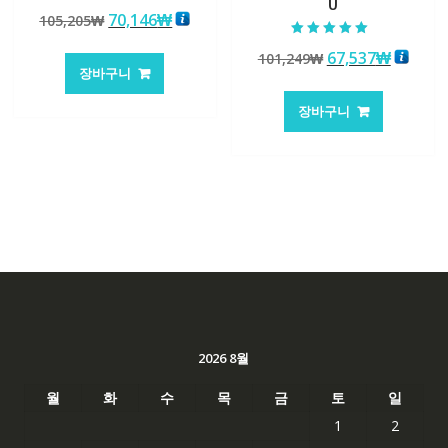
U
5 중에서
원
현
70,146
₩
105,205
₩
5.00
로 평가됨
래
재
5 중에서
원
현
67,537
₩
101,249
₩
5.00
가
가
로 평가됨
장바구니
래
재
격:
격:
가
가
105,205₩
70,146₩
장바구니
격:
격:
101,249₩
67,537
2026 8월
월
화
수
목
금
토
일
1
2