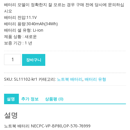
가
가
배터리 모델이 정확한지 잘 모르는 경우 구매 전에 당사에 문의하십
격:
격:
시오
180,778₩
106,343₩
배터리 전압:11.1V
배터리 용량:3040mAh(34Wh)
배터리 셀 유형: Li-ion
제품 상황 : 새로운
보증 기간 : 1 년
노
장바구니
트
북
배
SKU:
SL11102-kr1
카테고리:
노트북 배터리
,
배터리 유형
터
리
NEC
설명
추가 정보
상품평 (0)
PC-
VP-
설명
BP80,OP-
570-
노트북 배터리 NECPC-VP-BP80,OP-570-76999
76999