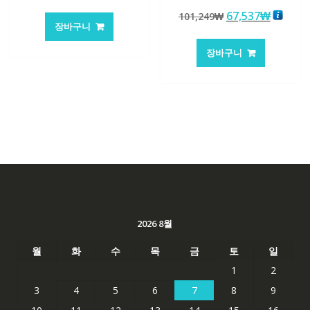
래
재
5 중에서
원
현
67,537
₩
101,249
₩
5.00
가
가
로 평가됨
장바구니
래
재
격:
격:
가
가
105,205₩
70,146₩
장바구니
격:
격:
101,249₩
67,537
2026 8월
월
화
수
목
금
토
일
1
2
3
4
5
6
7
8
9