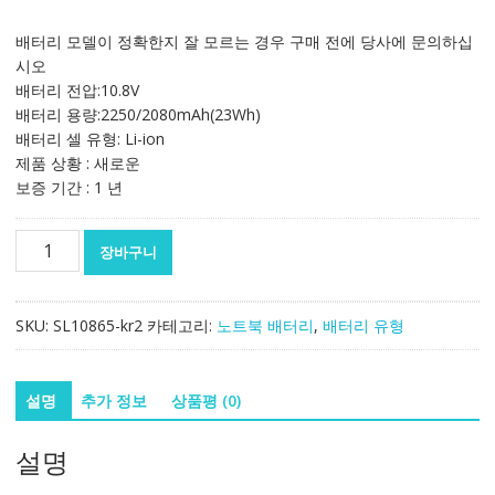
래
재
가
가
배터리 모델이 정확한지 잘 모르는 경우 구매 전에 당사에 문의하십
격:
격:
시오
112,894₩
66,412₩
배터리 전압:10.8V
배터리 용량:2250/2080mAh(23Wh)
배터리 셀 유형: Li-ion
제품 상황 : 새로운
보증 기간 : 1 년
노
장바구니
트
북
배
SKU:
SL10865-kr2
카테고리:
노트북 배터리
,
배터리 유형
터
리
NEC
설명
추가 정보
상품평 (0)
PC-
VP-
설명
BP96,2Z00119ZA,OP-
570-