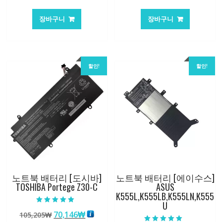
래
재
래
재
가
가
가
가
장바구니
장바구니
격:
격:
격:
격:
62,582₩
41,763₩
84,761₩
56,503
할인!
할인!
노트북 배터리 [도시바]
노트북 배터리 [에이수스]
TOSHIBA Portege Z30-C
ASUS
K555L,K555LB,K555LN,K555
U
5 중에서
원
현
70,146
₩
105,205
₩
5.00
로 평가됨