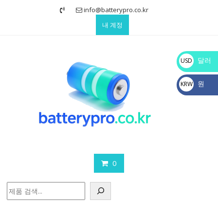
Skip
info@batterypro.co.kr
to
내 계정
content
달러
USD
$
원
KRW
₩
0
검
색