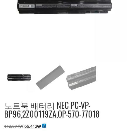
노트북 배터리 NEC PC-VP-
BP96,2Z00119ZA,OP-570-77018
원
현
112,894
₩
66,412
₩