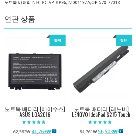
노트북 배터리 NEC PC-VP-BP96,2Z00119ZA,OP-570-77018
77018
수
연관 상품
량
할인!
할인!
노트북 배터리 [에이수스]
노트북 배터리 [레노버]
ASUS LOA2016
LENOVO IdeaPad S215 Touch
5 중에서
5 중에서
원
현
원
현
41,763
₩
56,503
₩
62,582
₩
84,761
₩
5.00
4.50
로 평가됨
로 평가됨