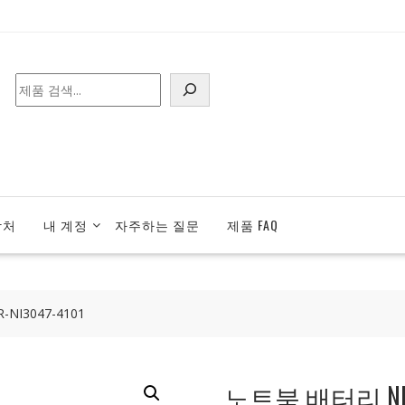
검
색
락처
내 계정
자주하는 질문
제품 FAQ
-NI3047-4101
노트북 배터리 NI3-0