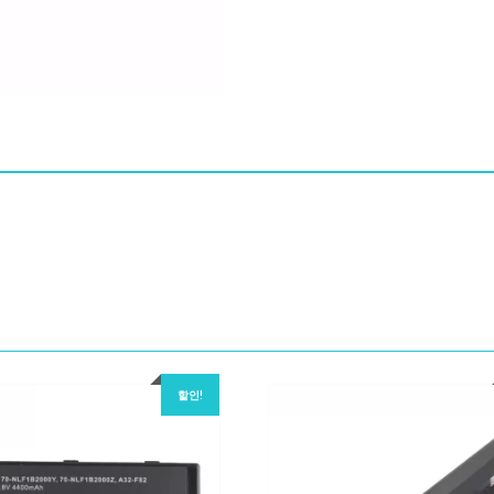
4S1P2060-
0,88R-
NI3047-
4101
수
량
할인!