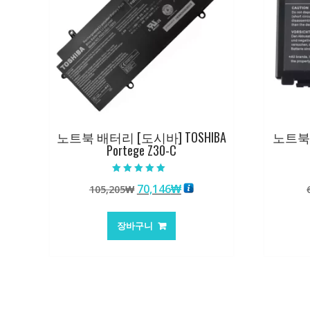
노트북 배터리 [도시바] TOSHIBA
노트북 
Portege Z30-C
5 중에서
원
현
70,146
₩
105,205
₩
5.00
로 평가됨
래
재
가
가
장바구니
격:
격:
105,205₩
70,146₩