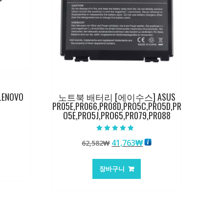
ENOVO
노트북 배터리 [에이수스] ASUS
PR05E,PR066,PR08D,PRO5C,PRO5D,PR
O5E,PRO5J,PRO65,PR079,PR088
5 중에서
원
현
41,763
₩
62,582
₩
5.00
로 평가됨
래
재
가
가
:
장바구니
격:
격:
,503₩
62,582₩
41,763₩