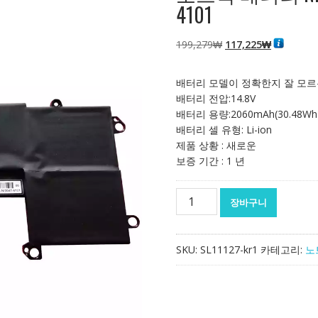
4101
원
현
199,279
₩
117,225
₩
래
재
가
가
배터리 모델이 정확한지 잘 모르
격:
격:
배터리 전압:14.8V
199,279₩
117,225₩
배터리 용량:2060mAh(30.48Wh
배터리 셀 유형: Li-ion
제품 상황 : 새로운
보증 기간 : 1 년
노
장바구니
트
북
배
SKU:
SL11127-kr1
카테고리:
노
터
리
NI3-
04-