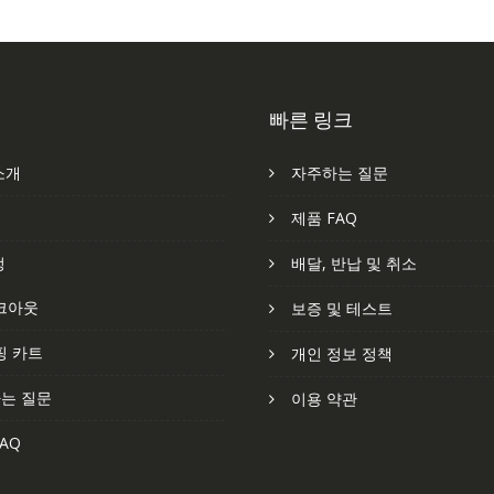
빠른 링크
소개
자주하는 질문
처
제품 FAQ
정
배달, 반납 및 취소
크아웃
보증 및 테스트
핑 카트
개인 정보 정책
는 질문
이용 약관
AQ