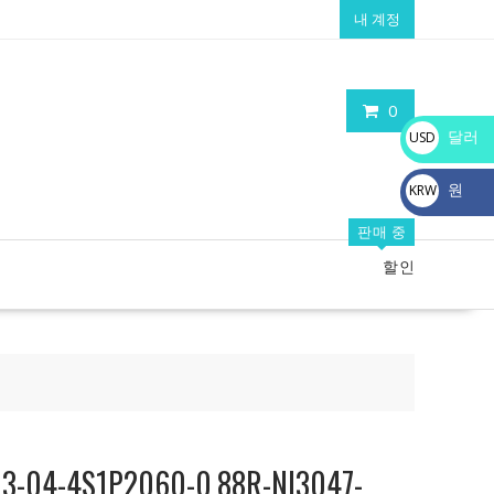
내 계정
0
달러
USD
$
원
KRW
₩
판매 중
할인
4-4S1P2060-0,88R-NI3047-