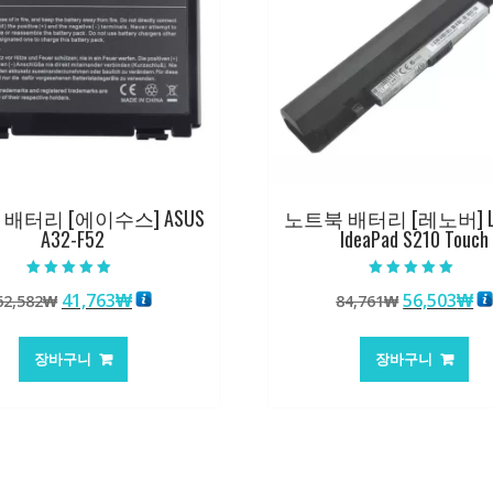
배터리 [에이수스] ASUS
노트북 배터리 [레노버] L
A32-F52
IdeaPad S210 Touch
5 중에서
5 중에서
원
현
원
현
41,763
₩
56,503
₩
62,582
₩
84,761
₩
5.00
5.00
로 평가됨
로 평가됨
래
재
래
재
가
가
가
가
장바구니
장바구니
격:
격:
격:
격
62,582₩
41,763₩
84,761₩
56