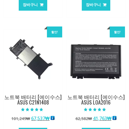
가
가
가
가
장바구니
장바구니
격:
격:
격:
격:
84,761₩
56,503₩
62,582₩
41,763
할인!
할인!
노트북 배터리 [에이수스]
노트북 배터리 [에이수스]
ASUS C21N1408
ASUS LOA2016
5 중에서
5 중에서
원
현
원
현
67,537
₩
41,763
₩
101,249
₩
62,582
₩
4.50
5.00
로 평가됨
로 평가됨
래
재
래
재