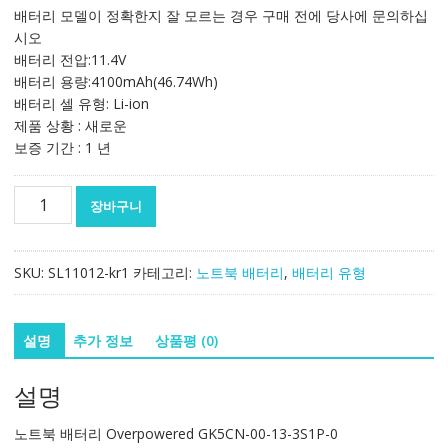
가
가
배터리 모델이 정확한지 잘 모르는 경우 구매 전에 당사에 문의하십
격:
격:
시오
186,940₩
109,966₩
배터리 전압:11.4V
배터리 용량:4100mAh(46.74Wh)
배터리 셀 유형: Li-ion
제품 상황 : 새로운
보증 기간 : 1 년
노
장바구니
트
북
배
SKU:
SL11012-kr1
카테고리:
노트북 배터리
,
배터리 유형
터
리
Overpowered
설명
추가 정보
상품평 (0)
GK5CN-
00-
설명
13-
3S1P-
노트북 배터리 Overpowered GK5CN-00-13-3S1P-0
0