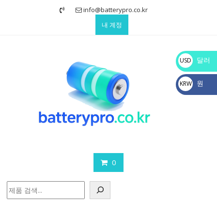
Skip
info@batterypro.co.kr
to
내 계정
content
달러
USD
$
원
KRW
₩
0
검
색