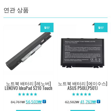
수
연관 상품
량
할인!
할인!
노트북 배터리 [레노버]
노트북 배터리 [에이수스]
LENOVO IdeaPad S210 Touch
ASUS P50IJ,P501J
5 중에서
5 중에서
원
현
원
현
56,503
₩
41,763
₩
84,761
₩
62,582
₩
5.00
4.50
로 평가됨
로 평가됨
래
재
래
재