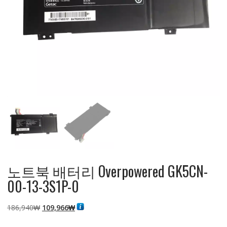
노트북 배터리 Overpowered GK5CN-
00-13-3S1P-0
원
현
186,940
₩
109,966
₩
래
재