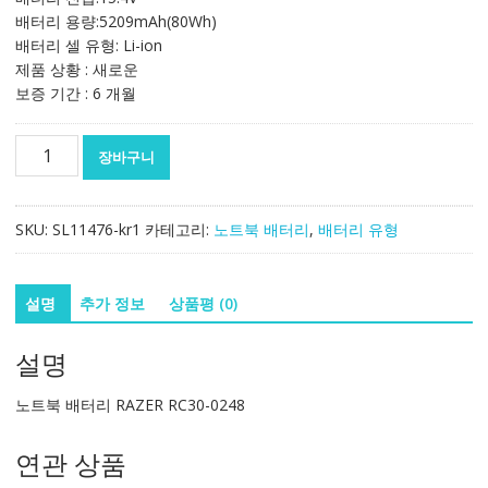
배터리 용량:5209mAh(80Wh)
배터리 셀 유형: Li-ion
제품 상황 : 새로운
보증 기간 : 6 개월
노
장바구니
트
북
배
SKU:
SL11476-kr1
카테고리:
노트북 배터리
,
배터리 유형
터
리
RAZER
설명
추가 정보
상품평 (0)
RC30-
0248
설명
수
량
노트북 배터리 RAZER RC30-0248
연관 상품