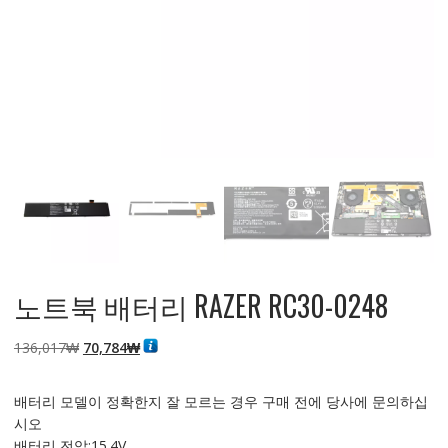
노트북 배터리 RAZER RC30-0248
원
현
136,017
₩
70,784
₩
래
재
가
가
배터리 모델이 정확한지 잘 모르는 경우 구매 전에 당사에 문의하십
격:
격:
시오
136,017₩
70,784₩
배터리 전압:15.4V