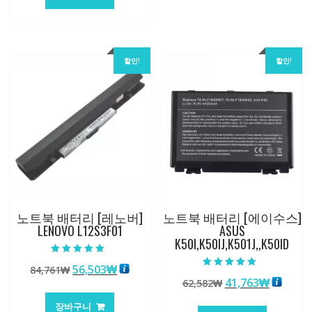
격:
격:
62,582₩
41,763₩
할인!
할인!
노트북 배터리 [레노버]
노트북 배터리 [에이수스]
LENOVO L12S3F01
ASUS
K50I,K50IJ,K501J,,K50ID
5 중에서
원
현
56,503
₩
84,761
₩
5.00
5 중에서
로 평가됨
원
현
41,763
₩
래
재
62,582
₩
5.00
로 평가됨
래
재
가
가
장바구니