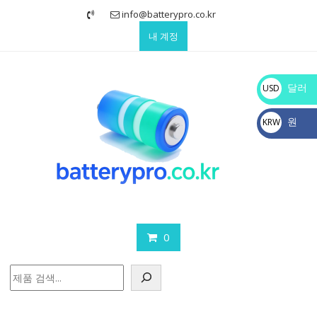
Skip
info@batterypro.co.kr
to
내 계정
content
달러
USD
$
원
KRW
₩
0
검
색