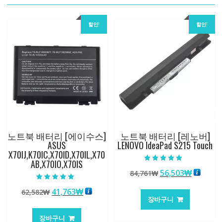
할인!
할인!
노트북 배터리 [에이수스]
노트북 배터리 [레노버]
ASUS
LENOVO IdeaPad S215 Touch
X70IJ,K70IC,X70ID,X70IL,X70
AB,X70IO,X70IS
5 중에서
원
현
56,503
₩
84,761
₩
4.50
로 평가됨
래
재
5 중에서
원
현
41,763
₩
62,582
₩
5.00
가
가
로 평가됨
장바구니
래
재
격:
격:
가
가
84,761₩
56,503
장바구니